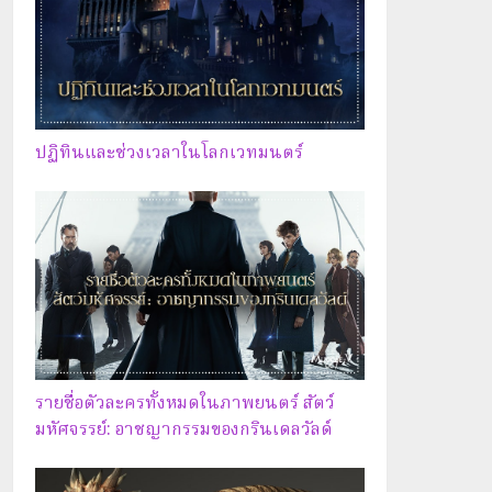
ปฏิทินและช่วงเวลาในโลกเวทมนตร์
รายชื่อตัวละครทั้งหมดในภาพยนตร์ สัตว์
มหัศจรรย์: อาชญากรรมของกรินเดลวัลด์