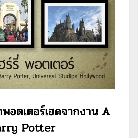
าพอตเตอร์เฮดจากงาน A
arry Potter