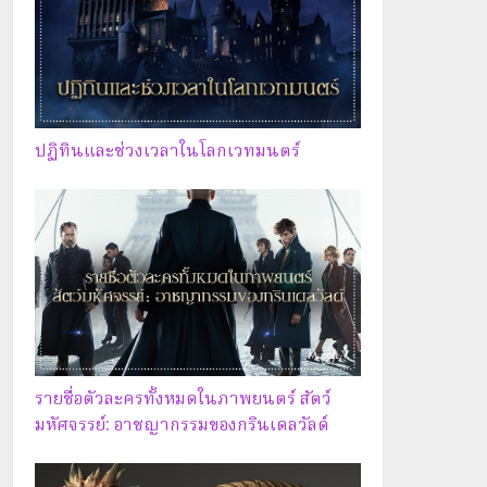
ปฏิทินและช่วงเวลาในโลกเวทมนตร์
รายชื่อตัวละครทั้งหมดในภาพยนตร์ สัตว์
มหัศจรรย์: อาชญากรรมของกรินเดลวัลด์