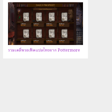
รวมเดลี่พรอเฟ็ตแปลไทยจาก Pottermore