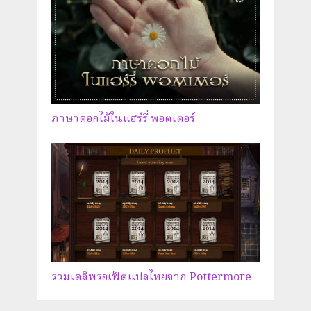
ภาษาดอกไม้ในแฮร์รี่ พอตเตอร์
รวมเดลี่พรอเฟ็ตแปลไทยจาก Pottermore