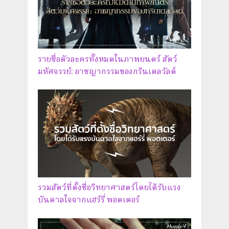
รายชื่อตัวละครทั้งหมดในภาพยนตร์ สัตว์
มหัศจรรย์: อาชญากรรมของกรินเดลวัลด์
รวมสัตว์ที่ตั้งชื่อวิทยาศาสตร์โดยได้รับแรง
บันดาลใจจากแฮร์รี่ พอตเตอร์