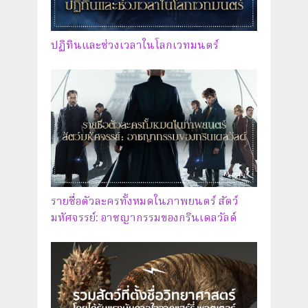
ปฏิทินและช่วงเวลาในโลกเวทมนตร์
รายชื่อตัวละครทั้งหมดในภาพยนตร์ สัตว์
มหัศจรรย์: อาชญากรรมของกรินเดลวัลด์