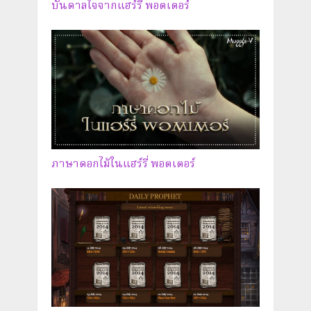
บันดาลใจจากแฮร์รี่ พอตเตอร์
ภาษาดอกไม้ในแฮร์รี่ พอตเตอร์