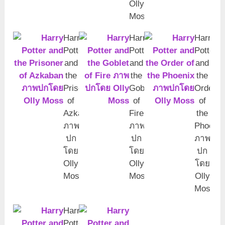
Olly
Moss
Harry
Harry
Harry
Potter
Potter
Potter
and
and
and
the
the
the
Prisoner
Goblet
Order
of
of
of
Azkaban
Fire
the
ภาพ
ภาพ
Phoenix
ปก
ปก
ภาพ
โดย
โดย
ปก
Olly
Olly
โดย
Moss
Moss
Olly
Moss
Harry
Potter