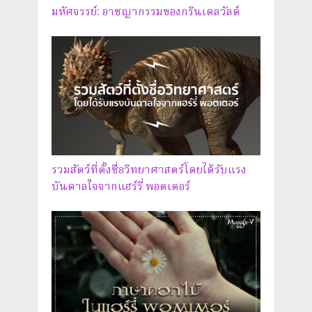
มหัศจรรย์: อาชญากรรมของกรินเดลวัลด์
รวมสัตว์ที่ตั้งชื่อวิทยาศาสตร์โดยได้รับแรง
บันดาลใจจากแฮร์รี่ พอตเตอร์