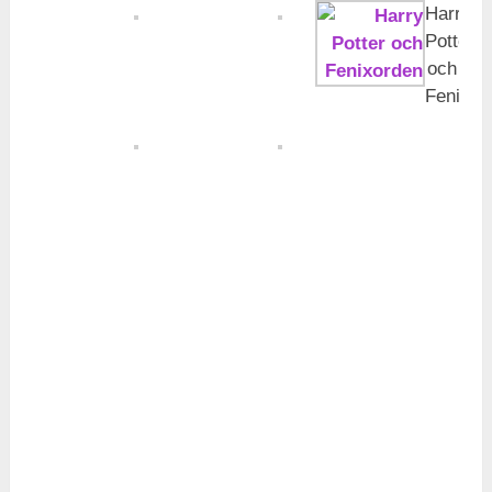
Harry
Potter
och
Fenixor