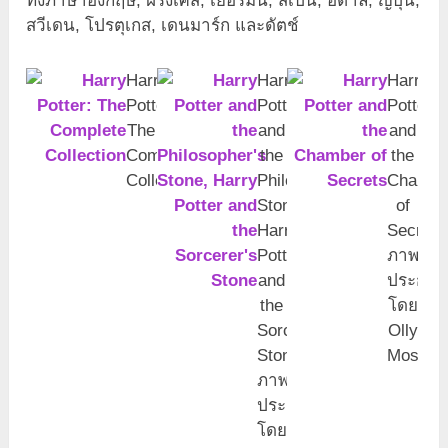
ทั้งภาษาอังกฤษ, ฝรั่งเศส, เยอรมัน, สเปน, อิตาลี, ญี่ปุ่น,
สวีเดน, โปรตุเกส, เดนมาร์ก และดัตช์
Harry
Harry
Harry
Potter:
Potter
Potter
The
and
and
Complete
the
the
Collection
Philosopher’s
Chambe
Stone,
of
Harry
Secrets
Potter
ภาพ
and
ประกอบ
the
โดย
Sorcerer’s
Olly
Stone
Moss
ภาพ
ประกอบ
โดย