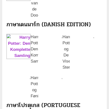
van
de
Dood
ภาษาเดนมาร์ก (DANISH EDITION)
Harry
Harry
Potter:
Potter
Den
og
Komplette
De
Samling
Vises
Sten
Harry
Potter
og
Fønixordenen
ภาษาโปรตุเกส (PORTUGUESE