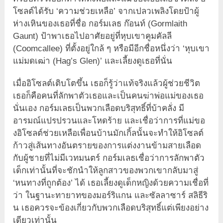
โซลต์ได้รับ ‘ความช่วยเหลือ’ จากเปลวเพลิงโดยป้าผู้
ห่างเหินของเธอที่ชื่อ กอร์มเลธ ก๊อนท์ (Gormlaith
Gaunt) ป้าพาเธอไปอาศัยอยู่ที่หุบเขาคูมคัลลี
(Coomcallee) ที่ตั้งอยู่ใกล้ ๆ หรือมีอีกชื่อหนึ่งว่า ‘หุบเขา
แม่มดเฒ่า (Hag’s Glen)’ และเลี้ยงดูเธอที่นั่น
เมื่ออิโซลต์เติบโตขึ้น เธอก็รู้ว่าแท้จริงแล้วผู้ช่วยชีวิต
เธอก็คือคนที่ลักพาตัวเธอและเป็นคนฆ่าพ่อแม่ของเธอ
นั่นเอง กอร์มเลธเป็นพวกเลือดบริสุทธิ์ที่บ้าคลั่ง มี
อารมณ์แปรปรวนและโหดร้าย และเชื่อว่าการที่แม่ขอ
งอิโซลต์ช่วยเหลือเพื่อนบ้านมักเกิ้ลนั้นจะทำให้อิโซลต์
ก้าวสู่เส้นทางอันตรายของการแต่งงานข้ามสายเลือด
กับผู้ชายที่ไม่มีเวทมนตร์ กอร์มเลธเชื่อว่าการลักพาตัว
เด็กเท่านั้นที่จะชักนำให้ลูกสาวของพวกเขากลับมาสู่
‘หนทางที่ถูกต้อง’ ได้ เธอเลี้ยงดูเด็กหญิงด้วยความเชื่อที่
ว่า ในฐานะทายาทของมอร์ริแกน และซัลลาซาร์ สลิธีริ
น เธอควรจะข้องเกี่ยวกับพวกเลือดบริสุทธิ์แต่เพียงอย่าง
เดียวเท่านั้น