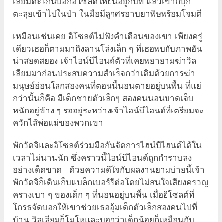
เลียมตะโกนบอกอิโซลต์ให้ยืนอยู่กับที่ แล้วเขาก็บุก
ตะลุยเข้าไปในป่า ในมือมีลูกศรอาบยาพิษพร้อมโจมตี
เหมือนเช่นเคย อิโซลต์ไม่ฟังคำเตือนของเขา เพียงครู่
เดียวเธอก็ตามมาถึงลานโล่งเล็ก ๆ ที่เธอพบกับภาพอัน
น่าสยดสยอง เจ้าไฮน์บีไฮนด์ตัวที่เคยพยายามฆ่าวิล
เลียมมาก่อนประสบความสำเร็จกว่าเดิมด้วยการฆ่า
มนุษย์อ่อนโลกสองคนที่ตอนนี้นอนตายอยู่บนพื้น ที่แย่
กว่านั้นก็คือ มีเด็กชายตัวเล็กๆ สองคนนอนบาดเจ็บ
หนักอยู่ข้าง ๆ รออยู่ระหว่างเจ้าไฮน์บีไฮนด์ที่เตรียมจะ
ควักไส้พ่อแม่ของพวกเขา
พักวัดจิและอิโซลต์ร่วมมือกันจัดการไฮน์บีไฮนด์ได้ใน
เวลาไม่นานนัก ซึ่งคราวนี้ไฮน์บีไฮนด์ถูกกำราบลง
อย่างเด็ดขาด ด้วยความดีใจกับผลงานยามบ่ายนี้เจ้า
พักวัดจิก็เดินเก็บแบล็กเบอร์รีต่อโดยไม่สนใจเสียงครวญ
ครางเบา ๆ ของเด็ก ๆ ที่นอนอยู่บนพื้น เมื่ออิโซลต์ที่
โกรธจัดบอกให้เขาช่วยเธออุ้มเด็กตัวเล็กสองคนไปที่
บ้าน วิลเลียมก็โมโหและบอกว่าเด็กน้อยก็เหมือนกับ