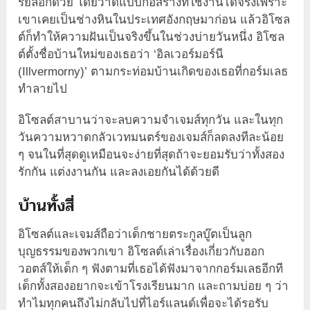
รย์ล็อกด้วย โดยวาดแบบก่อสร้างที่ใช้งานได้จริงเพราะ
เขาเคยเป็นช่างหินในประเทศอังกฤษมาก่อน แล้วอิโซล
ต์ก็ทำให้ความฝันเป็นจริงขึ้นในช่วงบ่ายวันหนึ่ง อิโซล
ต์ตั้งชื่อบ้านใหม่ของเธอว่า ‘อิลเวอร์มอร์นี
(Illvermorny)’ ตามกระท่อมบ้านเกิดของเธอที่กอร์มเลธ
ทำลายไป
อิโซลต์สาบานว่าจะลบความจำเจมส์ทุกวัน และในทุก
วันความหวาดกลัวเวทมนตร์ของเจมส์ก็ลดลงทีละน้อย
ๆ จนในที่สุดดูเหมือนจะง่ายที่สุดถ้าจะยอมรับว่าทั้งสอง
รักกัน แต่งงานกัน และลงเอยกันได้ด้วยดี
บ้านทั้งสี่
อิโซลต์และเจมส์ถือว่าเด็กชายตระกูลบู๊ตเป็นลูก
บุญธรรมของพวกเขา อิโซลต์เล่าเรื่องเกี่ยวกับฮอก
วอตส์ให้เด็ก ๆ ฟังตามที่เธอได้ฟังมาจากกอร์มเลธอีกที
เด็กทั้งสองอยากจะเข้าโรงเรียนมาก และถามบ่อย ๆ ว่า
ทำไมทุกคนถึงไม่กลับไปที่ไอร์แลนด์เพื่อจะได้รอรับ