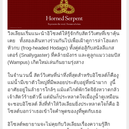
วิลเลียมเริ่มแนะนำอิโซลต์ให้รู้จักกับสัตว์วิเศษที่เขาคุ้น
เคย ทั้งสองเดินทางร่วมกันไปเพื่อเฝ้าดูการล่าโฮแดก
หัวกบ (frog-headed Hodags) ทั้งคู่ต่อสู้กับสนัลลีแกส
เตอร์ (Snallygaster) ที่คล้ายมังกร และดูลูกแมววอมปัส
(Wampus) เกิดใหม่เล่นกันยามรุ่งสาง
ในจำนวนนี้ สัตว์วิเศษที่น่าทึ่งที่สุดสำหรับอิโซลต์ก็คืองู
แม่น้ำมีเขาตัวใหญ่ที่มีพลอยประดับอยู่ที่หน้าผาก งูนี้
อาศัยอยู่ในลำธารใกล้ๆ แม้แต่ไกด์พักวัดจิยังหวาดกลัว
เจ้าสัตว์ร้ายตัวนี้ แต่มันก็ประหลาดใจเมื่องูน้ำดูเหมือน
จะชอบอิโซลต์ สิ่งที่ทำให้วิลเลียมยิ่งประหลาดใจก็คือ อิ
โซลต์บอกว่าเธอเข้าใจคำพูดของงูที่พูดกับเธอ
อิโซลต์พยายามจะไม่คุยกับวิลเลียมเรื่องความรู้สึก