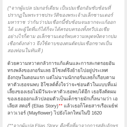
(*จากผู้แปล ปมกอร์เดียน เป็นปมเชือกอันซับซ้อนที่
ปรากฏในพระราชประวัติของพระเจ้าอเล็กซานเดอร์
มหาราช ว่ากันว่าปมเชือกนี้ซับซ้อนจนยากจะแก้ออก
ได้ และผู้ใดที่แก้ได้ก็จะได้ครอบครองทั้งทวีปเอเชีย
อย่างไรก็ตาม อเล็กซานเดอร์พบความหงุดหงิดจากปม
เชือกดังกล่าว จึงใช้ดาบของตนตัดปมเชือกขาดเป็น
สองท่อนในทันที )
ด้วยความหวาดกลัวการแก้แค้นและการสะกดรอยอัน
ทรงพลังของกอร์มเลธ อิโซลต์จึงย้ายไปอยู่ประเทศ
อังกฤษในตอนแรก แต่ไม่นานนักกอร์มเลธก็เกือบตาม
หาตัวเธอจนพบ อิโซลต์ตั้งใจว่าจะซ่อนตัวในแบบที่แม่
เลี้ยงของเธอไม่มีวันจะหาตัวเธอพบได้อีก เธอจึงตัดผม
ของเธอออกแล้วปลอมตัวเป็นเด็กชายมักเกิ้ลนามว่า เอ
เลียส สตอรี่ (Elias Story)
*
*
แล้วเธอก็โดยสารเรือเมย์ฟ
ลาวเวอร์ (Mayflower) ไปยังโลกใหม่ในปี 1620
(**จากผู้แปล Elias Story คือชื่อที่มาจากการสลับอักษร