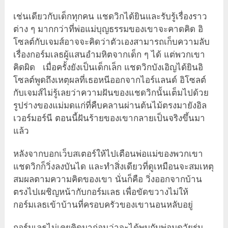
เช่นเดียวกับเด็กทุกคน แชดวิกได้ยินและรับรู้เรื่องราว
ต่าง ๆ มากกว่าที่พ่อแม่บุญธรรมของเขาจะคาดคิด อิ
โซลต์กับเจมส์อาจจะคิดว่าตัวเองสามารถเก็บความลับ
เรื่องกอร์มเลธผู้แสนอำมหิตจากเด็ก ๆ ได้ แต่พวกเขา
คิดผิด เมื่อครั้งยังเป็นเด็กเล็ก แชดวิกบังเอิญได้ยินอิ
โซลต์พูดถึงเหตุผลที่เธอหนีออกจากไอร์แลนด์ อิโซลต์
กับเจมส์ไม่รู้เลยว่าความฝันของแชดวิกนั้นเต็มไปด้วย
รูปร่างของแม่มดแก่ที่คืบคลานผ่านต้นไม้ตรงมายังอิล
เวอร์มอร์นี ตอนนี้ฝันร้ายของเขากลายเป็นจริงขึ้นมา
แล้ว
หลังจากบอกเว็บสเตอร์ให้ไปเตือนพ่อแม่ของพวกเขา
แชดวิกก็วิ่งลงบันได และทำสิ่งเดียวที่ดูเหมือนจะสมเหตุ
สมผลตามความคิดของเขา นั่นก็คือ วิ่งออกจากบ้าน
ตรงไปเผชิญหน้ากับกอร์มเลธ เพื่อขัดขวางไม่ให้
กอร์มเลธเข้าบ้านที่ครอบครัวของเขานอนหลับอยู่
กอร์มเลธไม่เคยคิดมาก่อนว่าจะได้พบกับพ่อมดวัยรุ่น