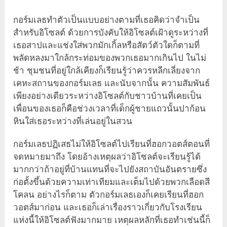
กอร์มเลธทำตัวเป็นแบบอย่างตามที่เธอคิดว่าจำเป็น
สำหรับอิโซลต์ ด้วยการบังคับให้อิโซลต์เฝ้าดูระหว่างที่
เธอสาปและแช่งใส่พวกมักเกิ้ลหรือสัตว์ตัวใดก็ตามที่
พลัดหลงมาใกล้กระท่อมของพวกเธอมากเกินไป ในไม่
ช้า ชุมชนที่อยู่ใกล้เคียงก็เรียนรู้ว่าควรหลีกเลี่ยงจาก
เคหะสถานของกอร์มเลธ และนับจากนั้น ความสัมพันธ์
เพียงอย่างเดียวระหว่างอิโซลต์กับชาวบ้านที่เคยเป็น
เพื่อนของเธอก็คือช่วงเวลาที่เด็กผู้ชายแถวนั้นปาก้อน
หินใส่เธอระหว่างที่เล่นอยู่ในสวน
กอร์มเลธปฏิเสธไม่ให้อิโซลต์ไปเรียนที่ฮอกวอตส์ตอนที่
จดหมายมาถึง โดยอ้างเหตุผลว่าอิโซลต์จะเรียนรู้ได้
มากกว่าถ้าอยู่ที่บ้านแทนที่จะไปยังสถาบันอันตรายซึ่ง
ก่อตั้งขึ้นด้วยความเท่าเทียมและเต็มไปด้วยพวกเลือดสี
โคลน อย่างไรก็ตาม ตัวกอร์มเลธเองก็เคยเรียนที่ฮอก
วอตส์มาก่อน และเธอก็เล่าเรื่องราวเกี่ยวกับโรงเรียน
แห่งนี้ให้อิโซลต์ฟังมากมาย เหตุผลหลักที่เธอทำเช่นนี้ก็