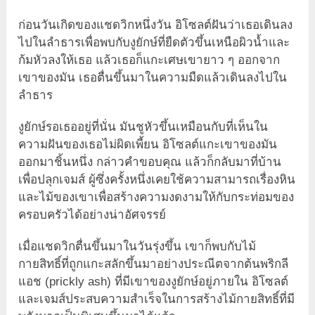
ก่อนวันเกิดของแชดวิกหนึ่งวัน อิโซลต์ฝันว่าเธอเดินลง
ไปในลำธารเพื่อพบกับงูยักษ์ที่ยืดตัวขึ้นเหนือผิวน้ำและ
ก้มหัวลงให้เธอ แล้วเธอก็แกะเศษเขายาว ๆ ออกจาก
เขาของมัน เธอตื่นขึ้นมาในความมืดแล้วเดินลงไปใน
ลำธาร
งูยักษ์รอเธออยู่ที่นั่น มันชูหัวขึ้นเหมือนกับที่เห็นใน
ความฝันของเธอไม่ผิดเพี้ยน อิโซลต์แกะเขาของมัน
ออกมาชิ้นหนึ่ง กล่าวคำขอบคุณ แล้วก็กลับมาที่บ้าน
เพื่อปลุกเจมส์ ผู้ซึ่งครั้งหนึ่งเคยใช้ความสามารถเรื่องหิน
และไม้ของเขาเพื่อสร้างความงดงามให้กับกระท่อมของ
ครอบครัวได้อย่างน่าอัศจรรย์
เมื่อแชดวิกตื่นขึ้นมาในวันรุ่งขึ้น เขาก็พบกับไม้
กายสิทธิ์ที่ถูกแกะสลักขึ้นมาอย่างประณีตจากต้นพริกลี
แอช (prickly ash) ที่มีเขาของงูยักษ์อยู่ภายใน อิโซลต์
และเจมส์ประสบความสำเร็จในการสร้างไม้กายสิทธิ์ที่มี