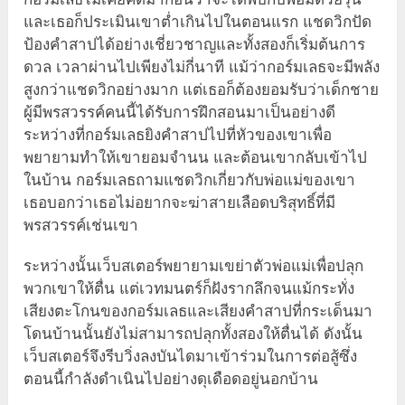
และเธอก็ประเมินเขาต่ำเกินไปในตอนแรก แชดวิกปัด
ป้องคำสาปได้อย่างเชี่ยวชาญและทั้งสองก็เริ่มต้นการ
ดวล เวลาผ่านไปเพียงไม่กี่นาที แม้ว่ากอร์มเลธจะมีพลัง
สูงกว่าแชดวิกอย่างมาก แต่เธอก็ต้องยอมรับว่าเด็กชาย
ผู้มีพรสวรรค์คนนี้ได้รับการฝึกสอนมาเป็นอย่างดี
ระหว่างที่กอร์มเลธยิงคำสาปไปที่หัวของเขาเพื่อ
พยายามทำให้เขายอมจำนน และต้อนเขากลับเข้าไป
ในบ้าน กอร์มเลธถามแชดวิกเกี่ยวกับพ่อแม่ของเขา
เธอบอกว่าเธอไม่อยากจะฆ่าสายเลือดบริสุทธิ์ที่มี
พรสวรรค์เช่นเขา
ระหว่างนั้นเว็บสเตอร์พยายามเขย่าตัวพ่อแม่เพื่อปลุก
พวกเขาให้ตื่น แต่เวทมนตร์ก็ฝังรากลึกจนแม้กระทั่ง
เสียงตะโกนของกอร์มเลธและเสียงคำสาปที่กระเด็นมา
โดนบ้านนั้นยังไม่สามารถปลุกทั้งสองให้ตื่นได้ ดังนั้น
เว็บสเตอร์จึงรีบวิ่งลงบันไดมาเข้าร่วมในการต่อสู้ซึ่ง
ตอนนี้กำลังดำเนินไปอย่างดุเดือดอยู่นอกบ้าน