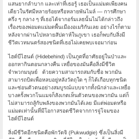
แสนยากลำบาก และเท่าที่เธอรู้ เธอเป็นแม่มดเพียงคน
เดียวในรัศมีหลายร้อยหรือหลายพันไมล์ — การศึกษา
ครึ่ง ๆ กลาง ๆ ที่เธอได้จากอร์มเลธนั้นไม่ได้กล่าวถึง
เรื่องของพ่อมดแม่มดพื้นเมืองอเมริกันเลย อย่างไรก็ตาม
หลังจากผ่านไปหลายสัปดาห์ในภูเขา เธอก็พบกับสิ่งมี
ชีวิตเวทมนตร์สองชนิดที่เธอไม่เคยพบเจอมาก่อน
ไฮด์บีไฮนด์ (Hidebehind) เป็นภูตที่อาศัยอยู่ในป่าและ
ออกหากินตอนกลางคืน เหยื่อของมันคือสิ่งมีชีวิต
จำพวกมนุษย์ ด้วยความสามารถสมกับชื่อ พวกมัน
สามารถบิดเพื่อหลบอยู่หลังวัตถุใด ๆ ก็ได้เกือบทุกชนิด
และซ่อนตัวตนอย่างสมบูรณ์แบบจากทั้งนักล่าและเหยื่อ
บางครั้งพวกโนแมจก็สังเกตเห็นตัวตนของพวกมัน แต่ก็
ไม่สามารถสู้กับพลังของพวกมันได้เลย มีแต่พ่อมดหรือ
แม่มดเท่านั้นที่มีโอกาสรอดชีวิตจากการจู่โจมของ
ไฮด์บีไฮนด์
สิ่งมีชีวิตอีกชนิดคือพักวัดจิ (Pukwudgie) ซึ่งเป็นสิ่งมี