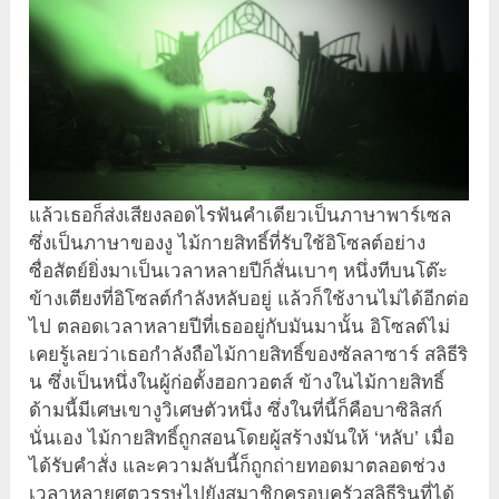
แล้วเธอก็ส่งเสียงลอดไรฟันคำเดียวเป็นภาษาพาร์เซล
ซึ่งเป็นภาษาของงู ไม้กายสิทธิ์ที่รับใช้อิโซลต์อย่าง
ซื่อสัตย์ยิ่งมาเป็นเวลาหลายปีก็สั่นเบาๆ หนึ่งทีบนโต๊ะ
ข้างเตียงที่อิโซลต์กำลังหลับอยู่ แล้วก็ใช้งานไม่ได้อีกต่อ
ไป ตลอดเวลาหลายปีที่เธออยู่กับมันมานั้น อิโซลต์ไม่
เคยรู้เลยว่าเธอกำลังถือไม้กายสิทธิ์ของซัลลาซาร์ สลิธีริ
น ซึ่งเป็นหนึ่งในผู้ก่อตั้งฮอกวอตส์ ข้างในไม้กายสิทธิ์
ด้ามนี้มีเศษเขางูวิเศษตัวหนึ่ง ซึ่งในที่นี้ก็คือบาซิลิสก์
นั่นเอง ไม้กายสิทธิ์ถูกสอนโดยผู้สร้างมันให้ ‘หลับ’ เมื่อ
ได้รับคำสั่ง และความลับนี้ก็ถูกถ่ายทอดมาตลอดช่วง
เวลาหลายศตวรรษไปยังสมาชิกครอบครัวสลิธีรินที่ได้