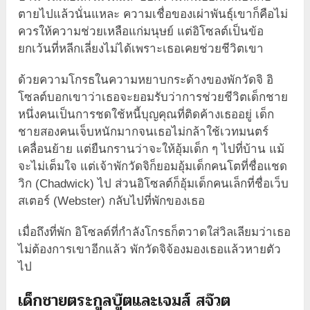
ตายไปแล้วนั่นแหละ ความเชื่อของเผ่าพันธุ์เขาก็คือไม่
ควรให้ความช่วยเหลือแก่มนุษย์ แต่อิโซลต์เป็นข้อ
ยกเว้นที่หลีกเลี่ยงไม่ได้เพราะเธอเคยช่วยชีวิตเขา
ด้วยความโกรธในความหยาบกระด้างของพักวัดจิ อิ
โซลต์บอกเขาว่าเธอจะยอมรับว่าการช่วยชีวิตเด็กชาย
หนึ่งคนเป็นการชดใช้หนี้บุญคุณที่ติดค้างเธออยู่ เด็ก
ชายสองคนเจ็บหนักมากจนเธอไม่กล้าใช้เวทมนตร์
เคลื่อนย้าย แต่ยืนกรานว่าจะให้อุ้มเด็ก ๆ ไปที่บ้าน แม้
จะไม่เต็มใจ แต่เจ้าพักวัดจิก็ยอมอุ้มเด็กคนโตที่ชื่อแชด
วิก (Chadwick) ไป ส่วนอิโซลต์ก็อุ้มเด็กคนเล็กที่ชื่อเว็บ
สเตอร์ (Webster) กลับไปที่พักของเธอ
เมื่อถึงที่พัก อิโซลต์ที่กำลังโกรธก็ตวาดใส่วิลเลียมว่าเธอ
ไม่ต้องการเขาอีกแล้ว พักวัดจิจ้องมองเธอแล้วหายตัว
ไป
เด็กชายตระกูลบู๊ตและเจมส์ สจ๊วต