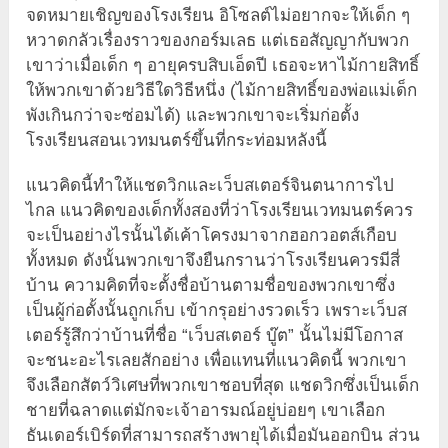
จดหมายเชิญของโรงเรียน อิโซลต์ไม่อยากจะให้เด็ก ๆ
หวาดกลัวเรื่องราวของกอร์มเลธ แต่เธอสัญญากับพวก
เขาว่าเมื่อเด็ก ๆ อายุครบสิบเอ็ดปี เธอจะหาไม้กายสิทธิ์
ให้พวกเขาด้วยวิธีใดวิธีหนึ่ง (ไม้กายสิทธิ์ของพ่อแม่เด็ก
พังเกินกว่าจะซ่อมได้) และพวกเขาจะเริ่มก่อตั้ง
โรงเรียนสอนเวทมนตร์ขึ้นที่กระท่อมหลังนี้
แนวคิดนี้ทำให้แชดวิกและเว็บสเตอร์จินตนาการไป
ไกล แนวคิดของเด็กทั้งสองที่ว่าโรงเรียนเวทมนตร์ควร
จะเป็นอย่างไรนั้นได้เค้าโครงมาจากฮอกวอตส์เกือบ
ทั้งหมด ดังนั้นพวกเขาจึงยืนกรานว่าโรงเรียนควรมีสี่
บ้าน ความคิดที่จะตั้งชื่อบ้านตามชื่อของพวกเขาซึ่ง
เป็นผู้ก่อตั้งนั้นถูกเก็บ เข้ากรุอย่างรวดเร็ว เพราะเว็บส
เตอร์รู้สึกว่าบ้านที่ชื่อ “เว็บสเตอร์ บู๊ต” นั้นไม่มีโอกาส
จะชนะอะไรเลยสักอย่าง เพื่อแทนที่แนวคิดนี้ พวกเขา
จึงเลือกสัตว์วิเศษที่พวกเขาชอบที่สุด แชดวิกซึ่งเป็นเด็ก
ชายที่ฉลาดแต่มักจะเจ้าอารมณ์อยู่บ่อยๆ เขาเลือก
ธันเดอร์เบิร์ดที่สามารถสร้างพายุได้เมื่อมันออกบิน ส่วน