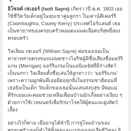
อิโซลต์ เซเออร์ (Isolt Sayre)
เกิดราวปี ค.ศ. 1603 เธอ
ใช้ชีวิตวัยเด็กอยู่ในหุบเขาคูมลูกรา ในเคาน์ตีเคอร์รี
(Coomloughra, County Kerry) ประเทศไอร์แลนด์ เธอ
เป็นทายาทของครอบครัวพ่อมดแม่มดเลือดบริสุทธิ์สอง
ครอบครัว
วิลเลียม เซเออร์ (William Sayre) พ่อของเธอเป็น
ทายาทสายตรงของแม่มดชาวไอริชผู้มีชื่อเสียงชื่อมอร์ริ
แกน (Morrigan) มอร์ริแกนเป็นแอนิเมจัสที่มีร่างสัตว์
เป็นนกกา วิลเลียมตั้งชื่อเล่นให้ลูกสาวว่า ‘มอร์ริแกน’
เพราะความผูกพันที่เธอมีต่อทุกสิ่งในธรรมชาติตอนที่
เธอยังเป็นเด็ก วัยเด็กของเธอนั้นแสนสงบสุข มีพ่อแม่
ที่รักเธอและคอยช่วยเหลือเพื่อนบ้านมักเกิ้ลอย่างเงียบ ๆ
ด้วยการใช้เวทมนตร์เพื่อรักษาโรคให้ผู้คนและฝูงสัตว์
เลี้ยง
อย่างไรก็ตาม เมื่ออายุได้ห้าปี การจู่โจมบ้านของ
ครอบครัวเธอก็ทำให้ทั้งพ่อและแม่ของเธอเสียชีวิตลง อิ