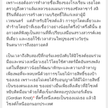
เพราะเธอต้องการทำลายชื่อเสียงของโรงเรียน เธอโอด
ครวญถึงความล้มเหลวของแผนการของซัลลาซาร์ สลิ
ธีรินที่ต้องการสร้างความบริสุทธิ์ให้แก่เหล่าผู้มี
เวทมนตร์ แต่สำหรับอิโซลต์แล้ว การถูกโดดเดี่ยวและ
ทำร้ายโดยป้าที่เธอเชื่อว่าอย่างน้อยก็ครึ่งบ้าครึ่งดีนั้น ฮ
อกวอตส์ฟังดูเป็นสถานที่ที่เปรียบเสมือนสรวงสวรรค์เลย
ทีเดียว และเธอก็ใช้เวลาส่วนใหญ่ของช่วงวัยรุ่น
จินตนาการถึงฮอกวอตส์
เป็นเวลาถึงสิบสองปีที่กอร์มเลธบังคับให้อิโซลต์ยอมร่วม
มือและหน่วงเหนี่ยวเธอไว้โดยใช้ศาสตร์มืดอันทรงพลัง
แต่ในที่สุดสาวน้อยก็พัฒนาทักษะและความกล้าหาญ
เพียงพอที่จะหลบหนีด้วยการขโมยไม้กายสิทธิ์ของป้า
ของเธอ เพราะเธอไม่เคยได้รับอนุญาตให้มีไม้กายสิทธิ์
เป็นของตนเองเลย ของอย่างอื่นเพียงสิ่งเดียวที่อิโซลต์
หยิบติดมือมาด้วยก็คือเข็มกลัดทองรูปปมกอร์เดียน
(Gordian Knot)
*
ที่ครั้งหนึ่งเคยเป็นของแม่เธอ แล้วอิ
โซลต์ก็หนีออกนอกประเทศ