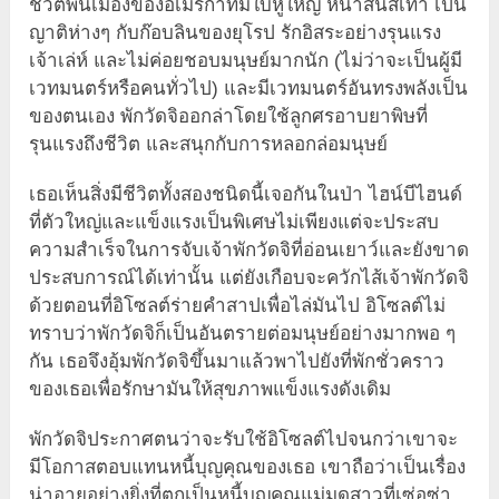
ชีวิตพื้นเมืองของอเมริกาที่มีใบหูใหญ่ หน้าสั้นสีเทา เป็น
ญาติห่างๆ กับก๊อบลินของยุโรป รักอิสระอย่างรุนแรง
เจ้าเล่ห์ และไม่ค่อยชอบมนุษย์มากนัก (ไม่ว่าจะเป็นผู้มี
เวทมนตร์หรือคนทั่วไป) และมีเวทมนตร์อันทรงพลังเป็น
ของตนเอง พักวัดจิออกล่าโดยใช้ลูกศรอาบยาพิษที่
รุนแรงถึงชีวิต และสนุกกับการหลอกล่อมนุษย์
เธอเห็นสิ่งมีชีวิตทั้งสองชนิดนี้เจอกันในป่า ไฮน์บีไฮนด์
ที่ตัวใหญ่และแข็งแรงเป็นพิเศษไม่เพียงแต่จะประสบ
ความสำเร็จในการจับเจ้าพักวัดจิที่อ่อนเยาว์และยังขาด
ประสบการณ์ได้เท่านั้น แต่ยังเกือบจะควักไส้เจ้าพักวัดจิ
ด้วยตอนที่อิโซลต์ร่ายคำสาปเพื่อไล่มันไป อิโซลต์ไม่
ทราบว่าพักวัดจิก็เป็นอันตรายต่อมนุษย์อย่างมากพอ ๆ
กัน เธอจึงอุ้มพักวัดจิขึ้นมาแล้วพาไปยังที่พักชั่วคราว
ของเธอเพื่อรักษามันให้สุขภาพแข็งแรงดังเดิม
พักวัดจิประกาศตนว่าจะรับใช้อิโซลต์ไปจนกว่าเขาจะ
มีโอกาสตอบแทนหนี้บุญคุณของเธอ เขาถือว่าเป็นเรื่อง
น่าอายอย่างยิ่งที่ตกเป็นหนี้บุญคุณแม่มดสาวที่เซ่อซ่า