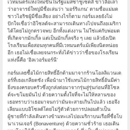
เวทมนตร์แห่งใหม่ขึ้นในรัฐแมสซาชูเซตส์ ข่าวลือเล่า
ว่าอาจารย์ใหญ่มีชื่อเล่นว่า ‘มอร์ริแกน’ ตามชื่อแม่มด
ชาวไอริชผู้มีชื่อเสียง อย่างไรก็ตาม กอร์มเลธยังไม่
ปักใจเชื่อว่าอิโซลต์จะสามารถเดินทางไปจนถึงอเมริกา
ได้โดยไม่ถูกตรวจพบ อีกทั้งแต่งงาน ไม่ใช่แค่กับพ่อมด
ที่เกิดจากมักเกิ้ล แต่เป็นมักเกิ้ลจริง ๆ เลย แล้วยังเปิด
โรงเรียนเพื่อสอนทุกคนที่มีเวทมนตร์แม้เพียงนิดหน่อย
อีก เธอไม่เชื่อเลยจนกระทั่งได้ข่าวว่าชื่อของโรงเรียน
แห่งนี้คือ ‘อิลเวอร์มอร์นี’
กอร์มเลธซื้อไม้กายสิทธิ์อีกด้ามมาจากร้านโอลลิแวนเด
อร์ที่เธอเกลียดชัง เพื่อนำมาใช้แทนไม้กายสิทธิ์อันมีค่า
ยิ่งของครอบครัวซึ่งถูกส่งต่อมาจากรุ่นสู่รุ่นก่อนที่อิโซล
ต์จะขโมยมันไป ด้วยความตั้งใจที่จะไม่ให้หลานของ
เธอทราบว่าเธอมาจนกว่ามันจะสายเกินไปแล้ว เธอจึง
เลียนแบบอิโซลต์โดยไม่รู้ตัวด้วยการปลอมตัวเป็น
ผู้ชายที่กำลังเดินทางข้ามทะเลไปอเมริกาบนเรือที่ชื่อโบ
นาเวนเจอร์ (Bonaventure) ด้วยความชั่วร้าย เธอเดิน