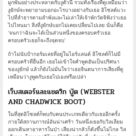
ผูกพันอย่างประหลาดกับงูตัวนี้ รวมทั้งเรื่องที่ดูเหมือนว่า
งูยักษ์จะพยายามบอกอะไรบางอย่างกับเธอ อิโซลต์แวะ
ไปที่ลำธารตามลำพังและไม่เล่าให้เจ้าพักวัดจิฟังว่าเธอ
ไปไหนมา สิ่งที่งูยักษ์บอกไม่เคยเปลี่ยนไปเลย นั่นก็คือ
‘จนกว่าฉันจะได้เป็นส่วนหนึ่งของครอบครัวเธอ
ครอบครัวเธอก็จะถึงจุดจบ’
ถ้าไม่นับป้ากอร์มเลธที่อยู่ในไอร์แลนด์ อิโซลต์ก็ไม่มี
ครอบครัวที่อื่นอีก เธอไม่เข้าใจคำพูดอันเป็นปริศนา
ของงูยักษ์ แล้วก็ยังไม่มั่นใจว่าเธอจินตนาการเสียงที่ดู
เหมือนว่างูพูดกับเธอไปเองหรือเปล่า
เว็บสเตอร์และแชดวิก บู๊ต (WEBSTER
AND CHADWICK BOOT)
ในที่สุดอิโซลต์ก็พบกับคนประเภทเดียวกับเธออีกครั้ง
ภายใต้สถานการณ์อันน่าเศร้า วันหนึ่งเธอกับวิลเลียม
ออกเดินหาอาหารในป่า เสียงน่ากลัวก็ดังขึ้นไม่ไกล วิล