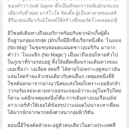
ของคำว่า Isolt Sayre ซึ่งเป็นทักษะการสลับอักษรแบบ
เดียวกับที่ ทอม มาร์โวโล ริดเดิ้ล ผู้เป็นทายาทของสลิ
ธีรินเช่นเดียวกับอิโซลต์ใช้สร้างชื่อลอร์ดโวลเดอมอร์)
อิโซลต์เดินทางถึงอเมริกาพร้อมกับพวกมักเกิ้ลผู้ตั้ง
ถิ่นฐานกลุ่มแรกสุด (มักเกิ้ลมีอีกชื่อเรียกหนึ่งคือ ‘โนแมจ
(No-Maj)’ ในชุมชนพ่อมดแม่มดชาวอเมริกัน มาจาก
คำว่า ‘โนแมจิก (No Magic’) เมื่อมาถึงเธอก็หายตัวไป
ในภูเขาที่รายรอบอยู่ ทิ้งให้อดีตเพื่อนร่วมเดินทางของ
เธอเชื่อว่า ‘เอเลียส สตอรี่’ ได้ตายไปเพราะฤดูหนาวอัน
แสนโหดร้ายแล้วเช่นเดียวกับคนอื่นๆ เหตุผลหนึ่งที่อิ
โซลต์ออกมาจากอาณานิคมแห่งใหม่ก็เพราะเธอยังกลัว
ว่ากอร์มเลธจะตามหาเธอจนเจอแม้ว่าจะอยู่ในทวีปใหม่
ก็ตาม แต่อีกเหตุผลหนึ่งก็คือ การเดินทางบนเรือเมย์ฟ
ลาวเวอร์ทำให้เธอได้ข้อสรุปว่าแม่มดไม่น่าจะหาเพื่อน
ได้มากนักจากพวกคลั่งศาสนากลุ่มพิวริตัน
ตอนนี้อิโซลต์คล้ายจะอยู่ตัวคนเดียวในต่างประเทศที่