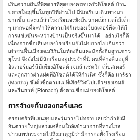
เกินความฝันที่พิสดารที่สุดของครอบครัวอิโซลต์ บ้าน
ขยายใหญ่ขึ้นในทุกปีที่ผ่านไป มีนักเรียนเดินทางมา
มากขึ้น และแม้ว่าโรงเรียนจะยังมีขนาดเล็ก แต่ก็มีเด็ก
ๆ มากพอที่จะทำให้ความใฝ่ฝันของเว็บสเตอร์ที่จะให้มี
การแข่งขันระหว่างบ้านเป็นจริงขึ้นมาได้ อย่างไรก็ดี
เนื่องจากชื่อเสียงของโรงเรียนยังไม่ขยายไปเกินกว่า
เผ่าชนพื้นเมืองอเมริกันในท้องถิ่นและนักตั้งถิ่นฐานชาว
ยุโรป จึงยังไม่มีนักเรียนอยู่ประจำที่นี่ คนที่ค้างคืนอยู่ที่
อิลเวอร์มอร์นีมีเพียงอิโซลต์ เจมส์ แชดวิก เว็บสเตอร์
และลูกสาวฝาแฝดที่อิโซลต์ได้ให้กำเนิด ซึ่งก็คือ มาร์ธา
(Martha) ซึ่งตั้งชื่อตามแม่ที่เสียชีวิตไปแล้วของเจมส์
และรีนยาห์ (Rionach) ตั้งตามชื่อแม่ของอิโซลต์
การล้างแค้นของกอร์มเลธ
ครอบครัวที่แสนสุขและวุ่นวายไม่ทราบเลยว่ากำลังมี
อันตรายใหญ่หลวงเคลื่อนใกล้เข้ามาจากที่ห่างไกล
ข่าวแพร่กระจายไปถึงมาตุภูมิว่ามีการก่อตั้งโรงเรียน