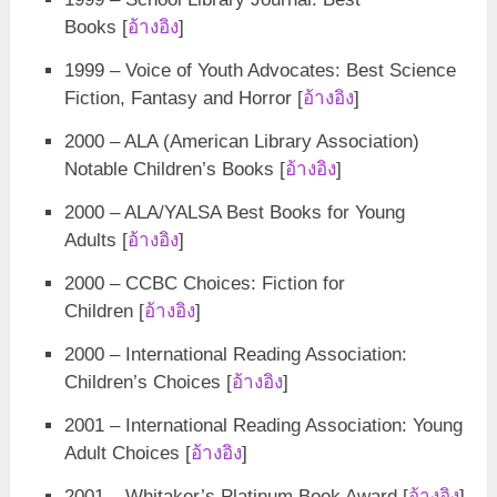
Books [
อ้างอิง
]
1999 – Voice of Youth Advocates: Best Science
Fiction, Fantasy and Horror [
อ้างอิง
]
2000 – ALA (American Library Association)
Notable Children’s Books [
อ้างอิง
]
2000 – ALA/YALSA Best Books for Young
Adults [
อ้างอิง
]
2000 – CCBC Choices: Fiction for
Children [
อ้างอิง
]
2000 – International Reading Association:
Children’s Choices [
อ้างอิง
]
2001 – International Reading Association: Young
Adult Choices [
อ้างอิง
]
2001 – Whitaker’s Platinum Book Award [
อ้างอิง
]