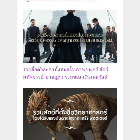
รายชื่อตัวละครทั้งหมดในภาพยนตร์ สัตว์
มหัศจรรย์: อาชญากรรมของกรินเดลวัลด์