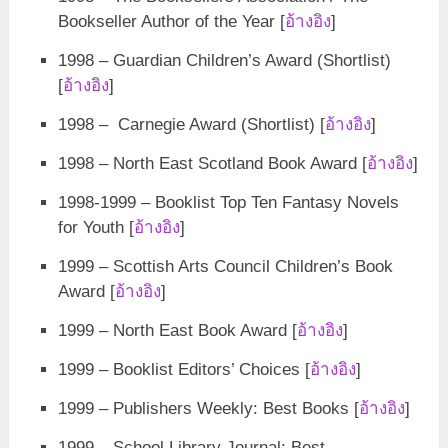
Bookseller Author of the Year [
อ้างอิง
]
1998 – Guardian Children’s Award (Shortlist)
[
อ้างอิง
]
1998 – Carnegie Award (Shortlist) [
อ้างอิง
]
1998 – North East Scotland Book Award [
อ้างอิง
]
1998-1999 – Booklist Top Ten Fantasy Novels
for Youth [
อ้างอิง
]
1999 – Scottish Arts Council Children’s Book
Award [
อ้างอิง
]
1999 – North East Book Award [
อ้างอิง
]
1999 – Booklist Editors’ Choices [
อ้างอิง
]
1999 – Publishers Weekly: Best Books [
อ้างอิง
]
1999 – School Library Journal: Best