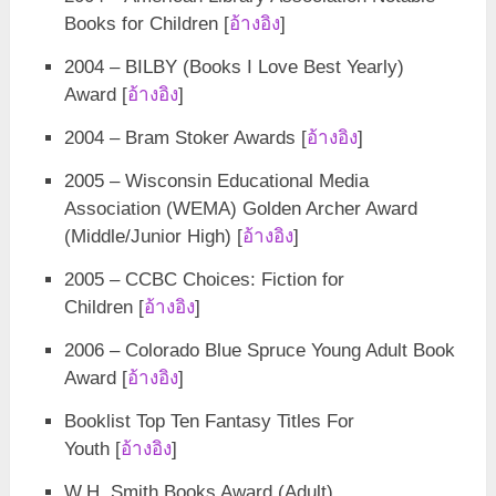
Books for Children [
อ้างอิง
]
2004 – BILBY (Books I Love Best Yearly)
Award [
อ้างอิง
]
2004 – Bram Stoker Awards [
อ้างอิง
]
2005 – Wisconsin Educational Media
Association (WEMA) Golden Archer Award
(Middle/Junior High) [
อ้างอิง
]
2005 – CCBC Choices: Fiction for
Children [
อ้างอิง
]
2006 – Colorado Blue Spruce Young Adult Book
Award [
อ้างอิง
]
Booklist Top Ten Fantasy Titles For
Youth [
อ้างอิง
]
W.H. Smith Books Award (Adult)