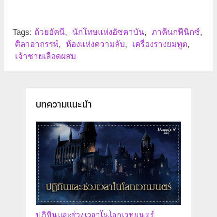
Tags:
ถ้วยอัคนี
,
นักโทษแห่งอัซคาบัน
,
ภาคีนกฟีนิกซ์
,
ศิลาอาถรรพ์
,
ห้องแห่งความลับ
,
เครื่องรางยมทูต
,
เจ้าชายเลือดผสม
บทความแนะนำ
ปฏิทินและช่วงเวลาในโลกเวทมนตร์