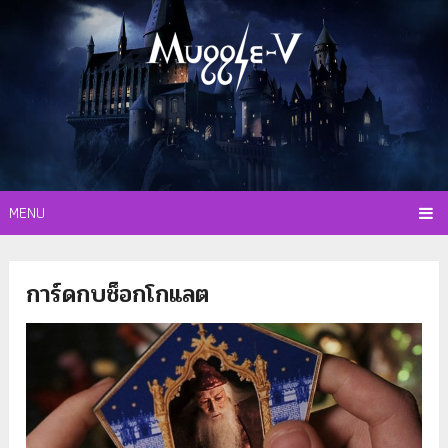
MENU
การ์ดกบช็อกโกแลต