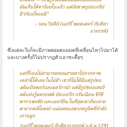
สะสมไง — เป็นรูปพ่อมดแม่มดที่มีชื่อเสียง
ฉันเก็บได้หาร้อยใบแล้ว แต่ยังขาดรูปอะกริป
ป้ากับปโทเลมี”
– รอน วีสลีย์ (แฮร์รี่ พอตเตอร์ กับศิลา
อาถรรพ์)
ซึ่งแต่ละใบก็จะมีภาพพ่อมดแม่มดที่เคลื่อนไหวไปมาได้
และบางครั้งก็ไม่ปรากฏตัวเอาซะดื้อๆ
แฮร์รี่เองไม่สามารถถอนสายตาไปจากภาพ
เหล่านี้ได้เลย ในไม่ช้า เขาก็ไม่ได้มีแต่รูปขอ
งดัมเบิลดอร์และมอร์กาน่า แต่มีรูปของเฮนจิ
สต์แห่งวู้ดครอฟต์ อัลเบอริก กรันเนียน ซีร์ซี
พาราเซลซัส และเมอร์ลิน ในที่สุดเขาก็ละสาย
ตาจากคลิโอดน่า แม่มดของพวกดรูอิดที่กำลัง
เกาจมูก
(แฮร์รี่ พอตเตอร์ กับศิลาอาถรรพ์ บ.6 น.129)