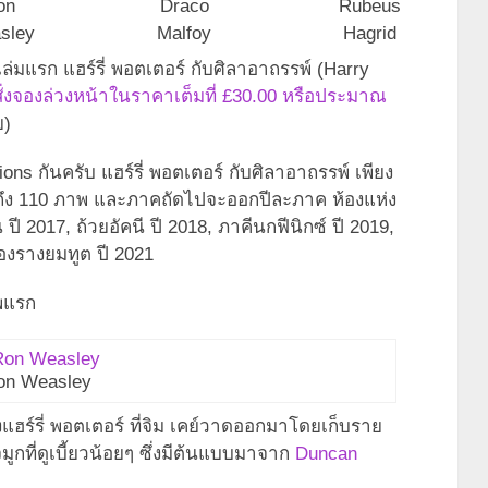
on
Draco
Rubeus
sley
Malfoy
Hagrid
เล่มแรก แฮร์รี่ พอตเตอร์ กับศิลาอาถรรพ์ (Harry
สั่งจองล่วงหน้าในราคาเต็มที่ £30.00 หรือประมาณ
ย)
ons กันครับ แฮร์รี่ พอตเตอร์ กับศิลาอาถรรพ์ เพียง
ึง 110 ภาพ และภาคถัดไปจะออกปีละภาค ห้องแห่ง
ี 2017, ถ้วยอัคนี ปี 2018, ภาคีนกฟีนิกซ์ ปี 2019,
องรางยมทูต ปี 2021
าพแรก
on Weasley
ฮร์รี่ พอตเตอร์ ที่จิม เคย์วาดออกมาโดยเก็บราย
ูกที่ดูเบี้ยวน้อยๆ ซึ่งมีต้นแบบมาจาก
Duncan