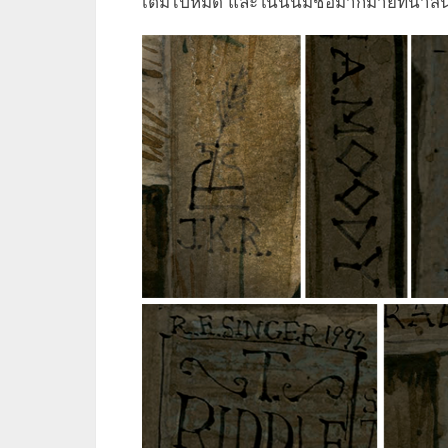
เต็มไปหมด และในนั้นมีชื่อมากมายที่น่าส