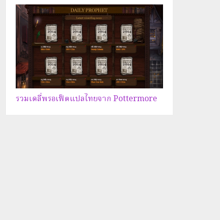
รวมเดลี่พรอเฟ็ตแปลไทยจาก Pottermore