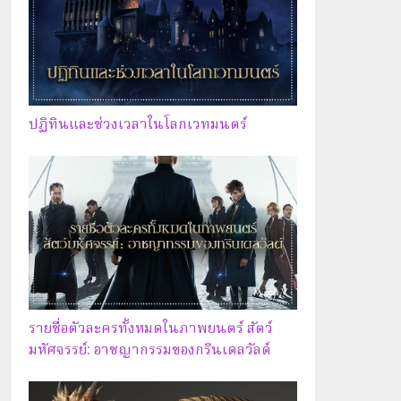
ปฏิทินและช่วงเวลาในโลกเวทมนตร์
รายชื่อตัวละครทั้งหมดในภาพยนตร์ สัตว์
มหัศจรรย์: อาชญากรรมของกรินเดลวัลด์