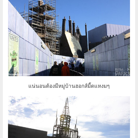
แน่นอนต้องมีหมู่บ้านฮอกส์มี้ดแหงมๆ