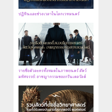
ปฏิทินและช่วงเวลาในโลกเวทมนตร์
รายชื่อตัวละครทั้งหมดในภาพยนตร์ สัตว์
มหัศจรรย์: อาชญากรรมของกรินเดลวัลด์