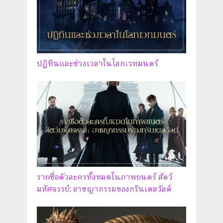
ปฏิทินและช่วงเวลาในโลกเวทมนตร์
รายชื่อตัวละครทั้งหมดในภาพยนตร์ สัตว์
มหัศจรรย์: อาชญากรรมของกรินเดลวัลด์