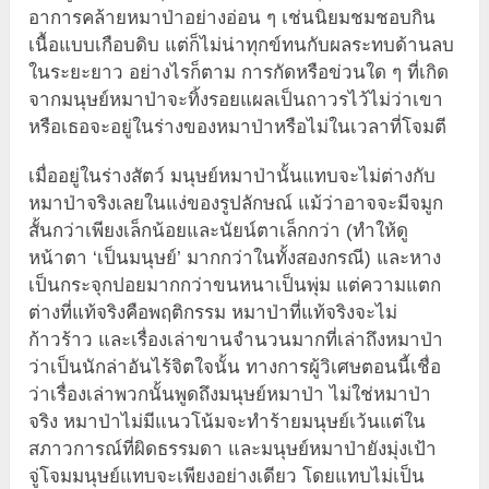
อาการคล้ายหมาป่าอย่างอ่อน ๆ เช่นนิยมชมชอบกิน
เนื้อแบบเกือบดิบ แต่ก็ไม่น่าทุกข์ทนกับผลระทบด้านลบ
ในระยะยาว อย่างไรก็ตาม การกัดหรือข่วนใด ๆ ที่เกิด
จากมนุษย์หมาป่าจะทิ้งรอยแผลเป็นถาวรไว้ไม่ว่าเขา
หรือเธอจะอยู่ในร่างของหมาป่าหรือไม่ในเวลาที่โจมตี
เมื่ออยู่ในร่างสัตว์ มนุษย์หมาป่านั้นแทบจะไม่ต่างกับ
หมาป่าจริงเลยในแง่ของรูปลักษณ์ แม้ว่าอาจจะมีจมูก
สั้นกว่าเพียงเล็กน้อยและนัยน์ตาเล็กกว่า (ทำให้ดู
หน้าตา ‘เป็นมนุษย์’ มากกว่าในทั้งสองกรณี) และหาง
เป็นกระจุกปอยมากกว่าขนหนาเป็นพุ่ม แต่ความแตก
ต่างที่แท้จริงคือพฤติกรรม หมาป่าที่แท้จริงจะไม่
ก้าวร้าว และเรื่องเล่าขานจำนวนมากที่เล่าถึงหมาป่า
ว่าเป็นนักล่าอันไร้จิตใจนั้น ทางการผู้วิเศษตอนนี้เชื่อ
ว่าเรื่องเล่าพวกนั้นพูดถึงมนุษย์หมาป่า ไม่ใช่หมาป่า
จริง หมาป่าไม่มีแนวโน้มจะทำร้ายมนุษย์เว้นแต่ใน
สภาวการณ์ที่ผิดธรรมดา และมนุษย์หมาป่ายังมุ่งเป้า
จู่โจมมนุษย์แทบจะเพียงอย่างเดียว โดยแทบไม่เป็น