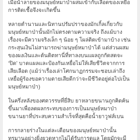
เมื่อน้ำลายของมนุษย์หมาป่าผสมเข้ากับเลือดของเหยื่อ
การติดเชื้อจึงจะเกิดขึ้น
หลายตำนานและนิทานปรัมปราของมักเกิ้ลเกี่ยวกับ
มนุษย์หมาป่านั้นมักไม่ตรงตามความจริง ถึงแม้บาง
เรื่องจะมีความจริงเล็ก ๆ น้อย ๆ โผล่ติดเข้ามาบ้าง เช่น
กระสุนเงินไม่สามารถฆ่ามนุษย์หมาป่าได้ แต่ส่วนผสม
ของผงเงินและต้นดิตทานี่ที่ทาลงบนแผลถูกกัดสดจะ
‘ปิด’ บาดแผลและป้องกันเหยื่อไม่ให้เสียชีวิตจากการ
เสียเลือด (แม้ว่าเรื่องเล่าโศกนาฏกรรมจะชอบเล่าถึง
เหยื่อผู้ร้องขอความตายเสียดีกว่าจะมีชีวิตอยู่ต่อไปเป็น
มนุษย์หมาป่า)
ในครึ่งหลังของศตวรรษที่ยี่สิบ ยาหลายขนานถูกคิดค้น
ขึ้นมาเพื่อลดผลกระทบของการเป็นมนุษย์หมาป่า
ขนานยาที่ประสบความสำเร็จที่สุดคือน้ำยาวูฟส์เบน
การกลายร่างในแต่ละเดือนของมนุษย์หมาป่านั้น
ทรมานอย่างยิ่งยวดหากไม่ได้รับการดูแล โดยมักจะมี