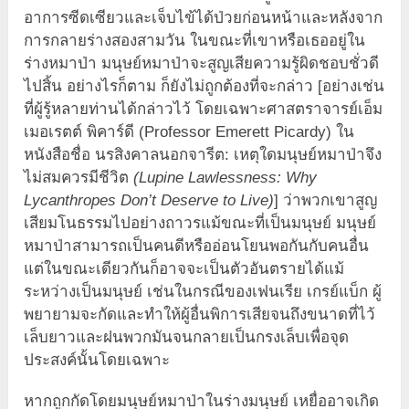
อาการซีดเซียวและเจ็บไข้ได้ป่วยก่อนหน้าและหลังจาก
การกลายร่างสองสามวัน ในขณะที่เขาหรือเธออยู่ใน
ร่างหมาป่า มนุษย์หมาป่าจะสูญเสียความรู้ผิดชอบชั่วดี
ไปสิ้น อย่างไรก็ตาม ก็ยังไม่ถูกต้องที่จะกล่าว [อย่างเช่น
ที่ผู้รู้หลายท่านได้กล่าวไว้ โดยเฉพาะศาสตราจารย์เอ็ม
เมอเรตต์ พิคาร์ดี (Professor Emerett Picardy) ใน
หนังสือชื่อ นรสิงคาลนอกจารีต: เหตุใดมนุษย์หมาป่าจึง
ไม่สมควรมีชีวิต
(Lupine Lawlessness: Why
Lycanthropes Don’t Deserve to Live)
] ว่าพวกเขาสูญ
เสียมโนธรรมไปอย่างถาวรแม้ขณะที่เป็นมนุษย์ มนุษย์
หมาป่าสามารถเป็นคนดีหรืออ่อนโยนพอกันกับคนอื่น
แต่ในขณะเดียวกันก็อาจจะเป็นตัวอันตรายได้แม้
ระหว่างเป็นมนุษย์ เช่นในกรณีของเฟนเรีย เกรย์แบ็ก ผู้
พยายามจะกัดและทำให้ผู้อื่นพิการเสียจนถึงขนาดที่ไว้
เล็บยาวและฝนพวกมันจนกลายเป็นกรงเล็บเพื่อจุด
ประสงค์นั้นโดยเฉพาะ
หากถูกกัดโดยมนุษย์หมาป่าในร่างมนุษย์ เหยื่ออาจเกิด