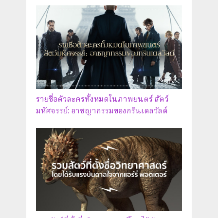
รายชื่อตัวละครทั้งหมดในภาพยนตร์ สัตว์
มหัศจรรย์: อาชญากรรมของกรินเดลวัลด์