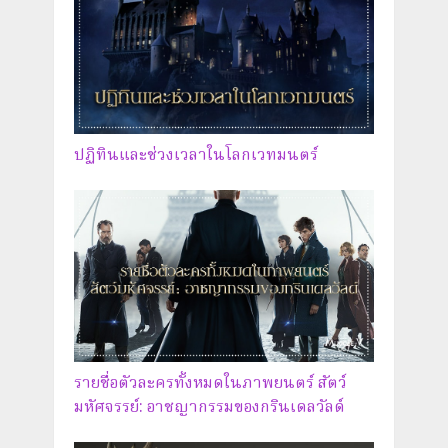
ปฏิทินและช่วงเวลาในโลกเวทมนตร์
รายชื่อตัวละครทั้งหมดในภาพยนตร์ สัตว์
มหัศจรรย์: อาชญากรรมของกรินเดลวัลด์