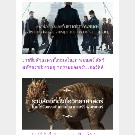
รายชื่อตัวละครทั้งหมดในภาพยนตร์ สัตว์
มหัศจรรย์: อาชญากรรมของกรินเดลวัลด์