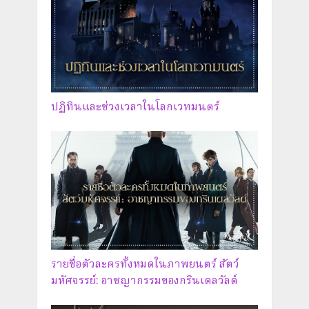
ปฏิทินและช่วงเวลาในโลกเวทมนตร์
รายชื่อตัวละครทั้งหมดในภาพยนตร์ สัตว์
มหัศจรรย์: อาชญากรรมของกรินเดลวัลด์