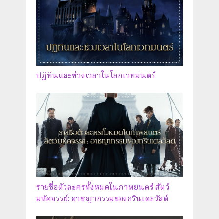
ปฏิทินและช่วงเวลาในโลกเวทมนตร์
รายชื่อตัวละครทั้งหมดในภาพยนตร์ สัตว์
มหัศจรรย์: อาชญากรรมของกรินเดลวัลด์