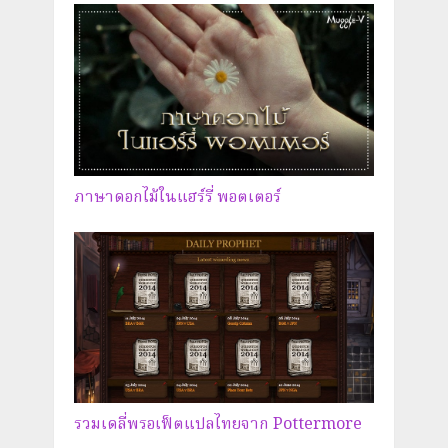
ภาษาดอกไม้ในแฮร์รี่ พอตเตอร์
รวมเดลี่พรอเฟ็ตแปลไทยจาก Pottermore