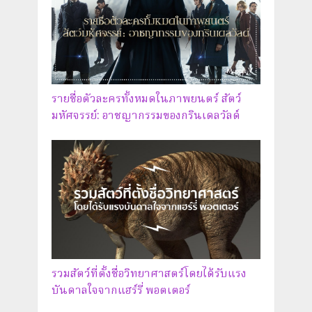
รายชื่อตัวละครทั้งหมดในภาพยนตร์ สัตว์
มหัศจรรย์: อาชญากรรมของกรินเดลวัลด์
รวมสัตว์ที่ตั้งชื่อวิทยาศาสตร์โดยได้รับแรง
บันดาลใจจากแฮร์รี่ พอตเตอร์