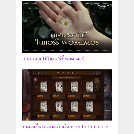
ภาษาดอกไม้ในแฮร์รี่ พอตเตอร์
รวมเดลี่พรอเฟ็ตแปลไทยจาก Pottermore