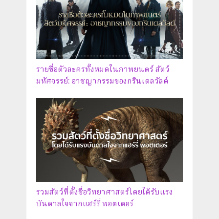
รายชื่อตัวละครทั้งหมดในภาพยนตร์ สัตว์
มหัศจรรย์: อาชญากรรมของกรินเดลวัลด์
รวมสัตว์ที่ตั้งชื่อวิทยาศาสตร์โดยได้รับแรง
บันดาลใจจากแฮร์รี่ พอตเตอร์