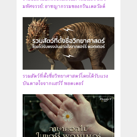
มหัศจรรย์: อาชญากรรมของกรินเดลวัลด์
รวมสัตว์ที่ตั้งชื่อวิทยาศาสตร์โดยได้รับแรง
บันดาลใจจากแฮร์รี่ พอตเตอร์