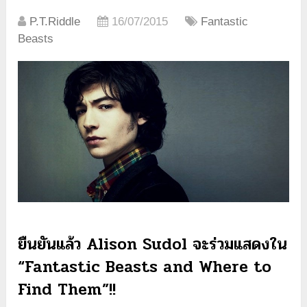
P.T.Riddle
16/07/2015
Fantastic
Beasts
ยืนยันแล้ว Alison Sudol จะร่วมแสดงใน
“Fantastic Beasts and Where to
Find Them”!!