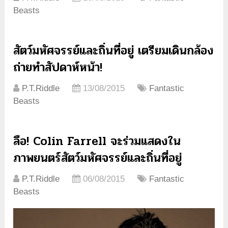
Beasts
สัตว์มหัศจรรย์และถิ่นที่อยู่ เตรียมเดินกล้อง
ถ่ายทำสัปดาห์หน้า!
P.T.Riddle
13/08/2015
Fantastic
Beasts
ลือ! Colin Farrell จะร่วมแสดงใน
ภาพยนตร์สัตว์มหัศจรรย์และถิ่นที่อยู่
P.T.Riddle
06/08/2015
Fantastic
Beasts