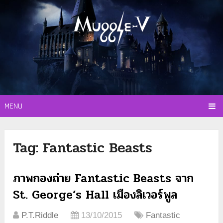
MENU
Tag:
Fantastic Beasts
ภาพกองถ่าย Fantastic Beasts จาก
St. George’s Hall เมืองลิเวอร์พูล
P.T.Riddle
13/10/2015
Fantastic