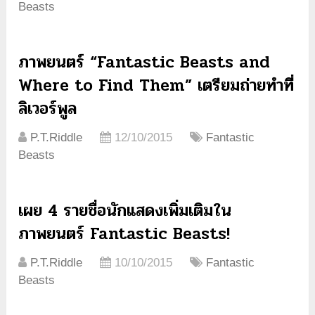
Beasts
ภาพยนตร์ “Fantastic Beasts and
Where to Find Them” เตรียมถ่ายทำที่
ลิเวอร์พูล
P.T.Riddle
12/10/2015
Fantastic
Beasts
เผย 4 รายชื่อนักแสดงเพิ่มเติมใน
ภาพยนตร์ Fantastic Beasts!
P.T.Riddle
10/10/2015
Fantastic
Beasts