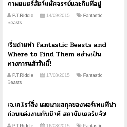
ภาพยนตร์สัตว์มหัศจรรย์และถิ่นที่อยู่
P.T.Riddle
14/09/2015
Fantastic
Beasts
เริ่มถ่ายทำ Fantastic Beasts and
Where to Find Them อย่างเป็น
ทางการแล้ววันนี้!
P.T.Riddle
17/08/2015
Fantastic
Beasts
เจ.เค.โรว์ลิ่ง เผยนามสกุลของพอร์เพนทีน่า
ก่อนแต่งงานกับนิวท์ สคามันเดอร์แล้ว!
P.T.Riddle
16/08/2015
Fantastic