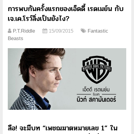
การพบกันครั้งแรกของเอ็ดดี้ เรดเมย์น กับ
เจ.เค.โรว์ลิ่งเป็นยังไง?
P.T.Riddle
15/09/2015
Fantastic
Beasts
ลือ! จะมีบท “เพชฌฆาตหมายเลข 1” ใน