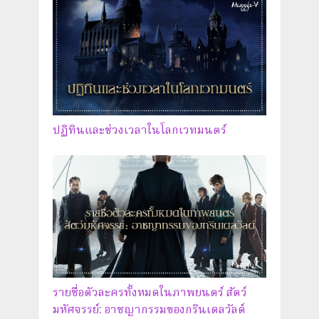
ปฏิทินและช่วงเวลาในโลกเวทมนตร์
รายชื่อตัวละครทั้งหมดในภาพยนตร์ สัตว์
มหัศจรรย์: อาชญากรรมของกรินเดลวัลด์