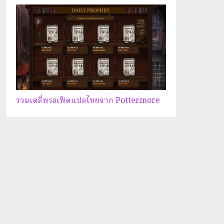
รวมเดลี่พรอเฟ็ตแปลไทยจาก Pottermore