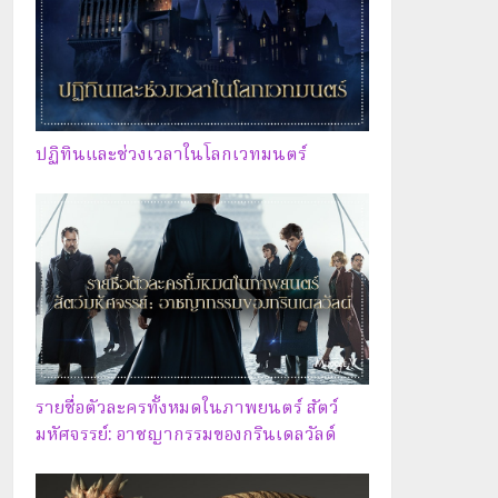
ปฏิทินและช่วงเวลาในโลกเวทมนตร์
รายชื่อตัวละครทั้งหมดในภาพยนตร์ สัตว์
มหัศจรรย์: อาชญากรรมของกรินเดลวัลด์