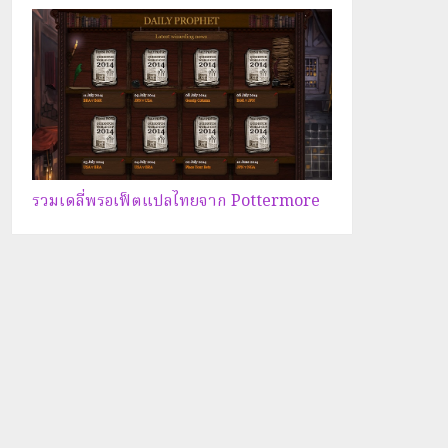
รวมเดลี่พรอเฟ็ตแปลไทยจาก Pottermore