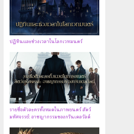
ปฏิทินและช่วงเวลาในโลกเวทมนตร์
รายชื่อตัวละครทั้งหมดในภาพยนตร์ สัตว์
มหัศจรรย์: อาชญากรรมของกรินเดลวัลด์