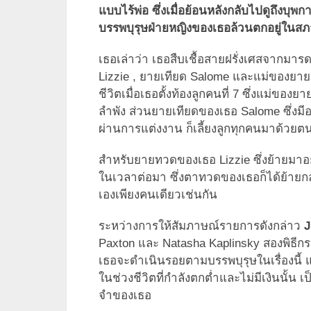
แบบไร้พ่อ ซึ่งเมื่อย้อนหลังกลับไปดูถึงบุพก
บรรพบุรุษฝ่ายหญิงของเธอล้วนตกอยู่ในสภ
เธอเล่าว่า เธอสืบเชื้อสายฝรั่งเศสจากมาร
Lizzie , ยายเทียด Salome และแม่ของยายเทีย
ชีวิตเมื่อเธอตั้งท้องลูกคนที่ 7 ซึ่งแม่ของย
ลำพัง ส่วนยายเทียดของเธอ Salome ซึ่งมี
ผ่านการแต่งงาน ก็เลี้ยงลูกทุกคนมาด้วยต
สำหรับยายทวดของเธอ Lizzie ซึ่งย้ายมาอยู
ในเวลาต่อมา ซึ่งตาทวดของเธอก็ได้ย้ายกลั
เองเพียงคนเดียวเช่นกัน
ระหว่างการให้สัมภาษณ์รายการดังกล่าว
J
Paxton และ Natasha Kaplinsky สองพิธีกรคู่ 
เธอจะดำเนินรอยตามบรรพบุรุษในเรื่องนี้ แ
ในช่วงชีวิตที่กำลังตกต่ำและไม่มีเงินนั้น เป
จำของเธอ