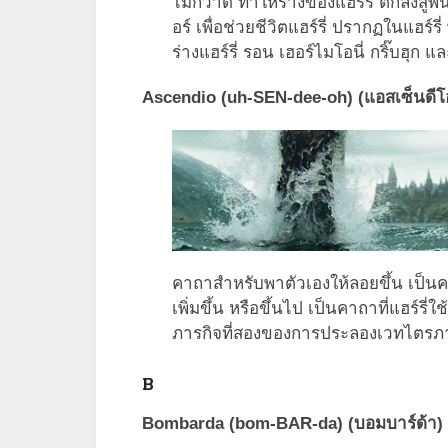
ไม้กวาด ทำให้ร่างของแฮร์รี่ ตกลงสู่พื
อร์ เพื่อช่วยชีวิตแฮร์รี่ ปรากฏในแฮร์ร
ร่างแฮร์รี่ รอน เฮอร์ไมโอนี่ กริ๊บฮุก
Ascendio (uh-SEN-dee-oh) (แอสเซ็นดีโ
คาถาสำหรับพาตัวเองให้ลอยขึ้น เป็นค
เพิ่มขึ้น หรือขึ้นไป เป็นคาถาที่แฮร์รี
ภารกิจที่สองของการประลองเวทไตรภาค
B
Bombarda (bom-BAR-da) (บอมบาร์ด้า)