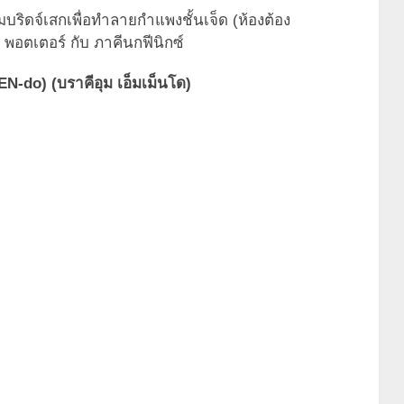
บริดจ์เสกเพื่อทำลายกำแพงชั้นเจ็ด (ห้องต้อง
พอตเตอร์ กับ ภาคีนกฟีนิกซ์
do) (บราคีอุม เอ็มเม็นโด)