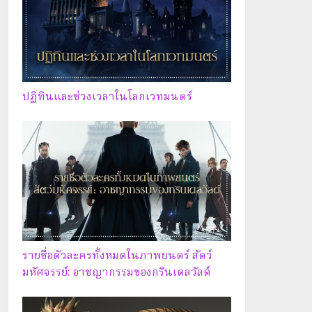
ปฏิทินและช่วงเวลาในโลกเวทมนตร์
รายชื่อตัวละครทั้งหมดในภาพยนตร์ สัตว์
มหัศจรรย์: อาชญากรรมของกรินเดลวัลด์