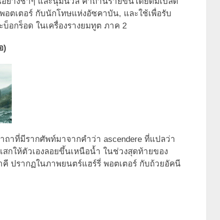
้นอย่างช้าๆ และนุ่มนวล คาถานี้ร่ายขึ้นโดยดัมเบิลด
ี่ พอตเตอร์ กับนักโทษแห่งอัซคาบัน, และใช้เพื่อรับ
 และบ็อกร็อด ในเครื่องรางยมทูต ภาค 2
อ)
าถาที่มีรากศัพท์มาจากคำว่า ascendere ที่แปลว่า
่ใช้เสกให้ตัวเองลอยขึ้นเหนือน้ำ ในช่วงสุดท้ายของ
ี ปรากฏในภาพยนตร์แฮร์รี่ พอตเตอร์ กับถ้วยอัคนี