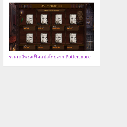
รวมเดลี่พรอเฟ็ตแปลไทยจาก Pottermore