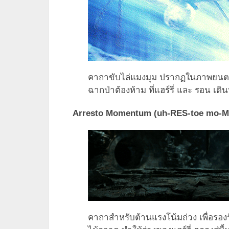
คาถาขับไล่แมงมุม ปรากฏในภาพยนตร์แฮ
ฉากป่าต้องห้าม ที่แฮร์รี่ และ รอน เ
Arresto Momentum (uh-RES-toe mo-MEN
คาถาสำหรับต้านแรงโน้มถ่วง เพื่อรองร