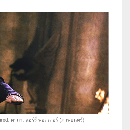
ured
,
คาถา
,
แฮร์รี่ พอตเตอร์ (ภาพยนตร์)