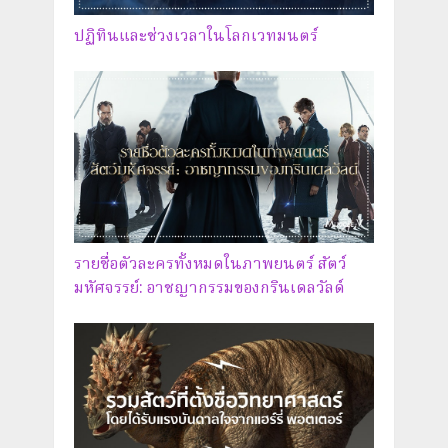
ปฏิทินและช่วงเวลาในโลกเวทมนตร์
รายชื่อตัวละครทั้งหมดในภาพยนตร์ สัตว์
มหัศจรรย์: อาชญากรรมของกรินเดลวัลด์