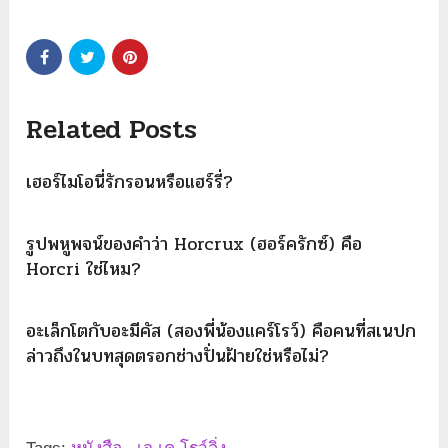
Related Posts
เฮอร์ไมโอนี่รักรอนหรือแฮร์รี่?
รูปพหูพจน์ของคำว่า Horcrux (ฮอร์ครักซ์) คือ
Horcri ใช่ไหม?
อะเล็กโตกับอะมีคัส (สองพี่น้องแคร์โรว์) คือคนที่สเนปก
ล่าวถึงในบทสุดตรอกช่างปั่นฝ้ายใช่หรือไม่?