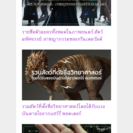
รายชื่อตัวละครทั้งหมดในภาพยนตร์ สัตว์
มหัศจรรย์: อาชญากรรมของกรินเดลวัลด์
รวมสัตว์ที่ตั้งชื่อวิทยาศาสตร์โดยได้รับแรง
บันดาลใจจากแฮร์รี่ พอตเตอร์