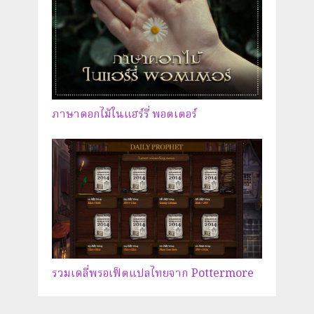
ภาษาดอกไม้ในแฮร์รี่ พอตเตอร์
รวมเดลี่พรอเฟ็ตแปลไทยจาก Pottermore