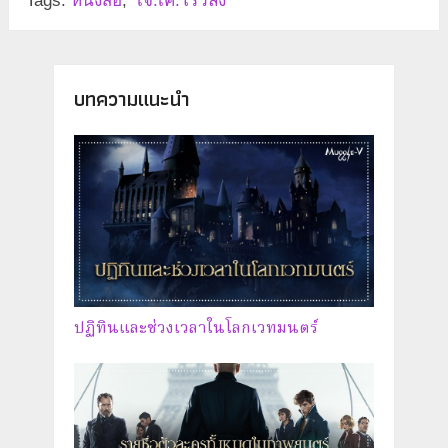
Tags:
หนังสือ
,
เจ.เค.โรว์ลิ่ง
บทความแนะนำ
ปฏิทินและช่วงเวลาในโลกเวทมนตร์