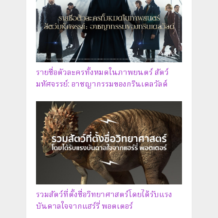
รายชื่อตัวละครทั้งหมดในภาพยนตร์ สัตว์
มหัศจรรย์: อาชญากรรมของกรินเดลวัลด์
รวมสัตว์ที่ตั้งชื่อวิทยาศาสตร์โดยได้รับแรง
บันดาลใจจากแฮร์รี่ พอตเตอร์