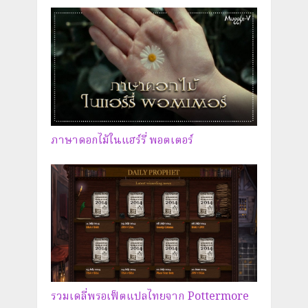
ภาษาดอกไม้ในแฮร์รี่ พอตเตอร์
รวมเดลี่พรอเฟ็ตแปลไทยจาก Pottermore