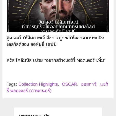
จู๊ด ลอว์ ให้สัมภาษณ์ ถึงการถูกขอให้ออกจากบทกริน
เดลวัลด์ของ จอห์นนี่ เดปป์
คริส โคลัมบัส เปรย “อยากสร้างแฮร์รี่ พอตเตอร์ เพิ่ม”
Tags:
Collection Highlights
,
OSCAR
,
ออสการ์
,
แฮร์
รี่ พอตเตอร์ (ภาพยนตร์)