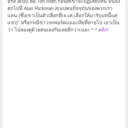
อรัส สเนป คือ Tim Roth ก่อนที่เขาจะปฏิเสธบทนี้ มันจึง
ตกไปที่ Alan Rickman สเนปคนปัจจุบันของพวกเรา
แทน (ซึ่งเขาเป็นตัวเลือกที่เจ.เค.เลือกให้มารับบทนี้แต่
แรก)” หรือกรณีข่าวรถฟอร์ดแองเกลียที่หายไป เอาเป็น
ว่า ไปลองดูด้วยตนเองกันเลยดีกว่าเนอะ ^ ^
คลิก!