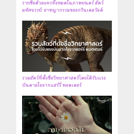
รายชื่อตัวละครทั้งหมดในภาพยนตร์ สัตว์
มหัศจรรย์: อาชญากรรมของกรินเดลวัลด์
รวมสัตว์ที่ตั้งชื่อวิทยาศาสตร์โดยได้รับแรง
บันดาลใจจากแฮร์รี่ พอตเตอร์