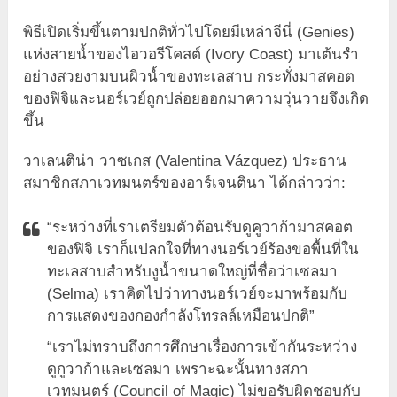
พิธีเปิดเริ่มขึ้นตามปกติทั่วไปโดยมีเหล่าจีนี่ (Genies)
แห่งสายน้ำของไอวอรีโคสต์ (Ivory Coast) มาเต้นรำ
อย่างสวยงามบนผิวน้ำของทะเลสาบ กระทั่งมาสคอต
ของฟิจิและนอร์เวย์ถูกปล่อยออกมาความวุ่นวายจึงเกิด
ขึ้น
วาเลนติน่า วาซเกส (Valentina Vázquez) ประธาน
สมาชิกสภาเวทมนตร์ของอาร์เจนตินา ได้กล่าวว่า:
“ระหว่างที่เราเตรียมตัวต้อนรับดูคูวาก้ามาสคอต
ของฟิจิ เราก็แปลกใจที่ทางนอร์เวย์ร้องขอพื้นที่ใน
ทะเลสาบสำหรับงูน้ำขนาดใหญ่ที่ชื่อว่าเซลมา
(Selma) เราคิดไปว่าทางนอร์เวย์จะมาพร้อมกับ
การแสดงของกองกำลังโทรลล์เหมือนปกติ”
“เราไม่ทราบถึงการศึกษาเรื่องการเข้ากันระหว่าง
ดูกูวาก้าและเซลมา เพราะฉะนั้นทางสภา
เวทมนตร์ (Council of Magic) ไม่ขอรับผิดชอบกับ