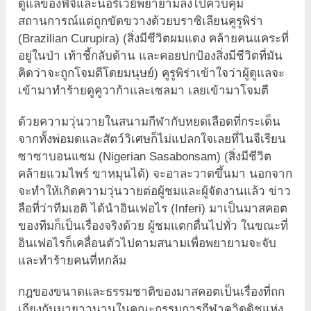
ดูแลของฟิจิและนอร์เวย์พยายามลงไปควบคุม
สถานการณ์แต่ถูกขัดขวางด้วยบราซิเลียนคูรูพิร่า
(Brazilian Curupira) (สิ่งมีชีวิตผมแดง คล้ายคนแคระที่
อยู่ในป่า เท้าชี้กลับด้าน และคอยปกป้องสิ่งมีชีวิตที่มัน
คิดว่าจะถูกโจมตีโดยมนุษย์) คูรูพิร่าเข้าใจว่าผู้ดูแลจะ
เข้ามาทำร้ายดูคูวาก้าและเซลมา เลยเข้ามาโจมตี
ด้วยความวุ่นวายในสนามกีฬากับหยดเลือดที่กระเด็น
จากทั้งพ่อมดและสัตว์วิเศษก็ไม่แปลกใจเลยที่ไนจีเรียน
ซาซาบอนแซม (Nigerian Sasabonsam) (สิ่งมีชีวิต
คล้ายแวมไพร์ ขาหมุนได้) จะอาละวาดขึ้นมา นอกจาก
จะทำให้เกิดความวุ่นวายต่อผู้ชมและผู้จัดงานแล้ว ข่าว
ลือที่ว่าทีมเฮติ ได้นำอินเฟอไร (Inferi) มาเป็นมาสคอต
ของทีมก็เป็นเรื่องจริงด้วย ผู้ชมแตกตื่นไปทั่ว ในขณะที่
อินเฟอไรก็เคลื่อนตัวไปตามสนามเพื่อพยายามจะจับ
และทำร้ายคนที่หกล้ม
กฎของขนาดและธรรมชาติของมาสคอตเป็นเรื่องที่ถก
เถียงกันมายาวนานในคณะกรรมการกีฬาควิดดิชแห่ง