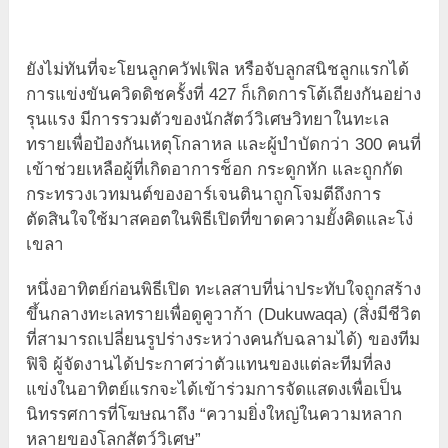
ยังไม่ทันที่จะโยนลูกควัฟเฟิล หรือจับลูกสนิชลูกแรกได้
การแข่งขันควิดดิชครั้งที่ 427 ก็เกิดการโต้เถียงกันอย่าง
รุนแรง มีการรวมตัวของนักสัตว์วิเศษวิทยาในทะเล
ทรายเพื่อป้องกันเหตุโกลาหล และผู้บำบัดกว่า 300 คนที่
เข้าช่วยเหลือผู้ที่เกิดอาการช็อก กระดูกหัก และถูกกัด
กระทรวงเวทมนต์ของอาร์เจนตินาถูกโจมตีถึงการ
ตัดสินใจใช้มาสคอตในพิธีเปิดที่ขาดความยั้งคิดและโง่
เขลา
หนึ่งอาทิตย์ก่อนพิธีเปิด ทะเลสาบที่น่าประทับใจถูกสร้าง
ขึ้นกลางทะเลทรายเพื่อดูคูวาก้า (Dukuwaqa) (สิ่งมีชีวิต
ที่สามารถเปลี่ยนรูปร่างระหว่างคนกับฉลามได้) ของทีม
ฟิจิ ผู้จัดงานได้ประกาศว่าตัวแทนของแต่ละทีมที่ลง
แข่งในอาทิตย์แรกจะได้เข้าร่วมการจัดแสดงเพื่อเป็น
นิทรรศการที่โฆษณาถึง “ความยิ่งใหญ่ในความหลาก
หลายของโลกสัตว์วิเศษ”