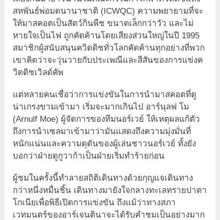
สหพันธ์พ่อมดนานาชาติ (ICWQC) ความพยายามที่จะ
ให้มาสคอตเป็นสัตว์กินพืช ขนาดเล็กกว่าวัว และไม่
หายใจเป็นไฟ ถูกคัดค้านโดยเสียงส่วนใหญ่ในปี 1995
สมาชิกผู้สนับสนุนควิดดิชทั่วโลกคัดค้านทุกอย่างที่พวก
เขาคิดว่าจะวุ่นวายกับประเพณีและสีสันของการแข่งค
วิดดิชเวิลด์คัพ
แต่หลายคนเชื่อว่าการแข่งขันในการนำมาสคอตที่ดู
น่าเกรงขามเข้ามา เริ่มจะมากเกินไป อาร์นุลฟ โม
(Arnulf Moe) ผู้จัดการของทีมนอร์เวย์ ให้เหตุผลแก้ตัว
ถึงการนำเซลมาเข้ามาว่ามันแสดงถึงความมุ่งมั่นที่
หนักแน่นและความดุดันของผู้เล่นชาวนอร์เวย์ ทั้งยัง
บอกว่าฝ่ายดูกูวาก้าเป็นฝ่ายเริ่มทำร้ายก่อน
ผู้ชมในครั้งนี้ทำลายสถิติเดินทางด้วยกุญแจเดินทาง
กว่าหนึ่งหมื่นชิ้น เดินทางมายังใจกลางทะเลทรายปาตา
โกเนียเพื่อพิธีเปิดการแข่งขัน ถึงแม้ว่าทางสภา
เวทมนตร์ของอาร์เจนตินาจะได้รับคำชมเป็นอย่างมาก