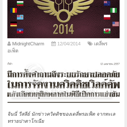
MidnightCharm
12/04/2014
เดลี่พร
อเฟ็ต
จินนี่ วีสลีย์ นักข่าวควิดดิชของเดลี่พรอเฟ็ต จากทะเล
ทรายปาตาโกเนีย