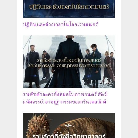
ปฏิทินและช่วงเวลาในโลกเวทมนตร์
รายชื่อตัวละครทั้งหมดในภาพยนตร์ สัตว์
มหัศจรรย์: อาชญากรรมของกรินเดลวัลด์