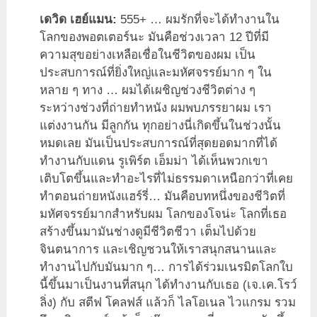
เดวิด เฮย์แมน:
555+ … ผมรักที่จะได้ทำงานใน
โลกของพอตเตอร์นะ มันคือช่วงเวลา 12 ปีที่มี
ความสุขอย่างเหลือเชื่อในชีวิตของผม เป็น
ประสบการณ์ที่ยิ่งใหญ่และมหัศจรรย์มาก ๆ ใน
หลาย ๆ ทาง … ผมได้เผชิญช่วงชีวิตต่าง ๆ
ระหว่างช่วงที่ถ่ายทำหนัง ผมพบภรรยาผม เรา
แต่งงานกัน มีลูกกัน ทุกอย่างนี่เกิดขึ้นในช่วงนั้น
หมดเลย มันเป็นประสบการณ์ที่สุดยอดมากที่ได้
ทำงานกับแดน รูเพิร์ต เอ็มม่า ได้เห็นพวกเขา
เติบโตขึ้นและทำอะไรที่ไม่ธรรมดาเหนือกว่าที่เคย
ทำตอนถ่ายหนังแฮร์รี่… มันคือบทหนึ่งของชีวิตที่
มหัศจรรย์มากสำหรับผม โลกของโจน่ะ โลกที่เธอ
สร้างขึ้นมามันช่างดูมีชีวิตชีวา เต็มไปด้วย
จินตนาการ และเชิญชวนให้เราสนุกสนานและ
ทำงานไปกับมันมาก ๆ… การได้ร่วมเนรมิตโลกใบ
นี้ขึ้นมาเป็นงานที่สนุก ได้ทำงานกับเธอ (เจ.เค.โรว์
ลิ่ง) กับ สตีฟ โคลฟส์ แล้วก็ ไลโอเนล ไวแกรม รวม