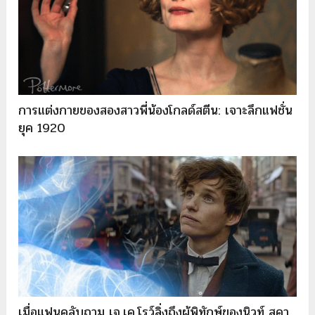
การแต่งกายของสองสาวพี่น้องโกลด์สตีน: เจาะลึกแฟชั่น
ยุค 1920
เมื่อแฟนคลับถาม เจ.เค.โรว์ลิ่งถึงผู้พิทักษ์ของนิวท์ สคา