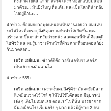
ถึงเดวิด เยตส์ แล้วก็ สจ๊วต เครก ที่ออกแบบมันขึ้น
มาด้วย… มันยิ่งใหญ่ ตื่นเต้น และเป็นโลกที่น่ากลับ
ไปอยู่อีกนะ…
นักข่าว: คือผมอยากพูดแทนคนนับล้านเลยว่า ผมแทบ
รอไม่ไหวที่จะรอดูสิ่งที่คุณร่วมกันทำให้เกิดขึ้น คุณ
สร้างฉากขึ้นมาสำหรับถ่ายหนัง และตอนนี้มันก็คือสตูดิ
โอทัวร์ และผมรู้มาว่าเจ้าหน้าที่ฝ่ายฉากที่ลอนดอนก็ยุ่ง
กันมาตลอด…
เดวิด เฮย์แมน:
ข่าวดีก็คือ วอร์เนอร์บราเธอร์ส
เป็นเจ้าของลีฟเดนไง
นักข่าว: 555+
เดวิด เฮย์แมน:
เพราะงั้นผมถึงรู้ดีว่ามันจะยังมีฉาก
ที่เหมือนวางไว้ใกล้ ๆ ให้ไปใช้ได้ตลอด มีอุปกรณ์
เจ๋ง ๆ เต็มไปหมดเลย ตอนเราไปที่นั่น บรรยากาศ
มันเหมือนโรงเรียนจริง ๆ มาก แล้วมีผู้ชาย 2 คน