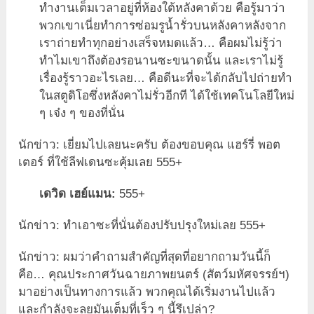
ทำงานเต็มเวลาอยู่ที่ห้องใต้หลังคาด้วย คือรู้มาว่า
พวกเขาเนี่ยทำการซ่อมรูน้ำรั่วบนหลังคาหลังจาก
เราถ่ายทำทุกอย่างเสร็จหมดแล้ว… คือผมไม่รู้ว่า
ทำไมเขาถึงต้องรอนานซะขนาดนั้น และเราไม่รู้
เรื่องรู้ราวอะไรเลย… คือดีนะที่จะได้กลับไปถ่ายทำ
ในสตูดิโอซึ่งหลังคาไม่รั่วอีกที ได้ใช้เทคโนโลยีใหม่
ๆ เจ๋ง ๆ ของที่นั่น
นักข่าว: เยี่ยมไปเลยนะครับ ต้องขอบคุณ แฮร์รี่ พอต
เตอร์ ที่ใช้ลีฟเดนซะคุ้มเลย 555+
เดวิด เฮย์แมน:
555+
นักข่าว: ทำเอาซะที่นั่นต้องปรับปรุงใหม่เลย 555+
นักข่าว: ผมว่าคำถามสำคัญที่สุดที่อยากถามวันนี้ก็
คือ… คุณประกาศวันฉายภาพยนตร์ (สัตว์มหัศจรรย์ฯ)
มาอย่างเป็นทางการแล้ว พวกคุณได้เริ่มงานไปแล้ว
และกำลังจะลุยมันเต็มที่เร็ว ๆ นี้รึเปล่า?