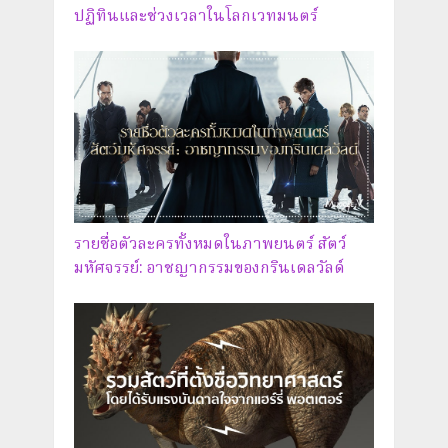
ปฏิทินและช่วงเวลาในโลกเวทมนตร์
รายชื่อตัวละครทั้งหมดในภาพยนตร์ สัตว์
มหัศจรรย์: อาชญากรรมของกรินเดลวัลด์