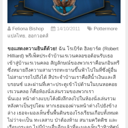
Feliona Bishop
14/10/2011
Pottermore
แปลไทย
,
ฮอกวอตส์
ขอแสดงความยินดีด้วย!
ฉัน โรเบิร์ต ฮิลยาร์ด (Robert
Hilliard) พรีเฟ็คประจำบ้านเรเวนคลอขอต้อนรับเธอ
เข้าสู่บ้านเรเวนคลอ สัญลักษณ์ของพวกเราคือนกอินทรี
ซึ่งหมายถึงความสามารถทะยานขึ้นฟ้าไปในที่ซึ่งผู้อื่น
ไม่สามารถไปถึงได้ สีประจำบ้านเราคือสีน้ำเงินและสี
บรอนซ์ และผ่านที่เคาะประตูเข้าไปด้านในบนหอคอย
เรเวนคลอ ก็คือห้องนั่งเล่นรวมของพวกเรา
นั่นเอง หน้าต่างแบบโค้งฝังลึกลงไปในห้องนั่งเล่นรวม
หลังคาเป็นรูปโดม หากเธอมองผ่านหน้าต่างไปยังข้าง
ล่าง เธอจะมองเห็นชั้นพื้นดินของโรงเรียนเกือบทั้งหมด
ไม่ว่าจะเป็น ทะเลสาบ ป่าต้องห้าม สนามควิดดิช และ
เรือนกระจก ไม่มีบ้านอื่นอีกแล้วที่จะมองเห็นวิวทิวทัศน์