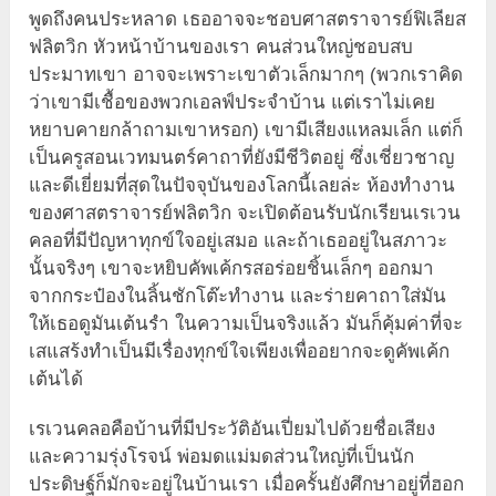
พูดถึงคนประหลาด เธออาจจะชอบศาสตราจารย์ฟิเลียส
ฟลิตวิก หัวหน้าบ้านของเรา คนส่วนใหญ่ชอบสบ
ประมาทเขา อาจจะเพราะเขาตัวเล็กมากๆ (พวกเราคิด
ว่าเขามีเชื้อของพวกเอลฟ์ประจำบ้าน แต่เราไม่เคย
หยาบคายกล้าถามเขาหรอก) เขามีเสียงแหลมเล็ก แต่ก็
เป็นครูสอนเวทมนตร์คาถาที่ยังมีชีวิตอยู่ ซึ่งเชี่ยวชาญ
และดีเยี่ยมที่สุดในปัจจุบันของโลกนี้เลยล่ะ ห้องทำงาน
ของศาสตราจารย์ฟลิตวิก จะเปิดต้อนรับนักเรียนเรเวน
คลอที่มีปัญหาทุกข์ใจอยู่เสมอ และถ้าเธออยู่ในสภาวะ
นั้นจริงๆ เขาจะหยิบคัพเค้กรสอร่อยชิ้นเล็กๆ ออกมา
จากกระป๋องในลิ้นชักโต๊ะทำงาน และร่ายคาถาใส่มัน
ให้เธอดูมันเต้นรำ ในความเป็นจริงแล้ว มันก็คุ้มค่าที่จะ
เสแสร้งทำเป็นมีเรื่องทุกข์ใจเพียงเพื่ออยากจะดูคัพเค้ก
เต้นได้
เรเวนคลอคือบ้านที่มีประวัติอันเปี่ยมไปด้วยชื่อเสียง
และความรุ่งโรจน์ พ่อมดแม่มดส่วนใหญ่ที่เป็นนัก
ประดิษฐ์ก็มักจะอยู่ในบ้านเรา เมื่อครั้นยังศึกษาอยู่ที่ฮอก