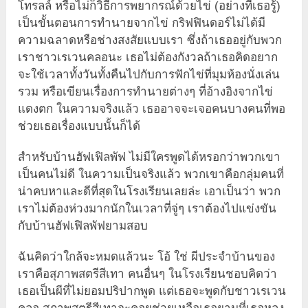
โทรลล์ หรือไม่ก็วิธีการพยากรณ์ด้วยไข่ (อย่างที่เธอรู้)
เป็นขั้นตอนการทำนายจากไข่ กริฟฟินดอร์ไม่ได้มี
ความฉลาดหรือช่างสงสัยแบบเรา ซึ่งถ้าเธออยู่กับพวก
เราชาวเรเวนคลอนะ เธอไม่ต้องกังวลถ้าเธอคิดอยาก
จะใช้เวลาทั้งวันทั้งคืนไปกับการฟักไข่ที่มุมห้องนั่งเล่น
รวม หรือเขียนเรื่องการทำนายต่างๆ ที่อ้างอิงจากไข่
แดงตก ในความจริงแล้ว เธออาจจะเจอคนบางคนที่พอ
ช่วยเธอเรื่องแบบนั้นก็ได้
สำหรับบ้านฮัฟเฟิลพัฟ ไม่มีใครพูดได้หรอกว่าพวกเขา
เป็นคนไม่ดี ในความเป็นจริงแล้ว พวกเขาคือกลุ่มคนที่
น่าคบหาและดีที่สุดในโรงเรียนเลยล่ะ เอาเป็นว่า พวก
เราไม่ต้องห่วงมากนักในเวลาที่จู่ๆ เราต้องไปแข่งขัน
กับบ้านฮัฟเฟิลพัฟยามสอบ
ฉันคิดว่าใกล้จะหมดแล้วนะ โอ้ ใช่ ผีประจำบ้านของ
เราคือสุภาพสตรีสีเทา คนอื่นๆ ในโรงเรียนชอบคิดว่า
เธอเป็นผีที่ไม่ยอมปริปากพูด แต่เธอจะพูดกับชาวเรเวน