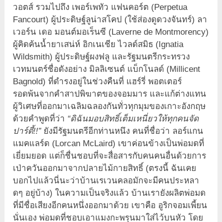
วอตส์ รวมไปถึง เพอร์เพทัว แฟนคอร์ต (Perpetua
Fancourt) ผู้ประดิษฐ์ลูน่าสโคป (ใช้ส่องดูดวงจันทร์) ลา
เวอร์น เดอ มอนต์มอเร็นซี (Laverne de Montmorency)
ผู้คิดค้นน้ำยาเสน่ห์ อิกเนเชีย ไวลด์สมิธ (Ignatia
Wildsmith) ผู้ประดิษฐ์ผงฟลู และรัฐมนตรีกระทรวง
เวทมนตร์ชื่อดังอย่าง มิลลิเซนต์ แบ็กโนลด์ (Millicent
Bagnold) ที่ดำรงอยู่ในช่วงคืนที่ แฮร์รี่ พอตเตอร์
รอดพ้นจากคำสาปพิฆาตของจอมมาร และแก้ต่างแทน
ผู้วิเศษที่ออกมาเฉลิมฉลองกันทั่วทุกมุมของเกาะอังกฤษ
ด้วยคำพูดที่ว่า
“ดิฉันมอบสิทธิ์เต็มเหนี่ยวให้ทุกคนจัด
ปาร์ตี้!!”
ยังมีรัฐมนตรีอีกท่านหนึง คนที่ชื่อว่า ลอร์แกน
แมคแลร์ด (Lorcan McLaird) เขาค่อนข้างเป็นพ่อมดที่
เยี่ยมยอด แต่ก็ชื่นชอบที่จะสื่อสารกับคนคนอื่นด้วยการ
เป่าควันออกมาจากปลายไม้กายสิทธิ์ (ตรงนี้ ฉันเคย
บอกไปแล้วนี่นะว่าบ้านเรเวนคลอมักจะมีคนประหลา
ดๆ อยู่บ้าง) ในความเป็นจริงแล้ว บ้านเรายังผลิตพ่อมด
ที่มีชื่อเสียงอีกคนหนึ่งออกมาด้วย เขาคือ อูริกจอมเพี้ยน
นั่นเอง พ่อมดที่ชอบเอาแมงกะพรุนมาใส่ไว้บนหัว โดย