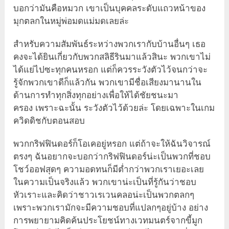
บอกว่ามันคือหมวก เขาเป็นบุคคลระดับแถวหน้าของ
มุกตลกในหมู่พ่อมดแม่มดเลยล่ะ
สำหรับความสัมพันธ์ระหว่างพวกเรากับบ้านอื่นๆ เธอ
คงจะได้ยินเกี่ยวกับพวกสลิธีรินมาแล้วสินะ พวกเขาไม่
ได้แย่ไปซะทุกคนหรอก แต่ก็ควรระวังตัวไว้จนกว่าจะ
รู้จักพวกเขาดีก็แล้วกัน พวกเขามีชื่อเสียงมานานใน
ด้านการทำทุกสิ่งทุกอย่างเพื่อให้ได้ชัยชนะมา
ครอง เพราะฉะนั้น ระวังตัวไว้ด้วยล่ะ โดยเฉพาะในเกม
ควิดดิชกับตอนสอบ
พวกกริฟฟินดอร์ก็โอเคอยู่หรอก แต่ถ้าจะให้ฉันวิจารณ์
ตรงๆ ฉันอยากจะบอกว่ากริฟฟินดอร์น่ะเป็นพวกที่ชอบ
โชว์ออฟสุดๆ ความอดทนก็มีต่ำกว่าพวกเราเยอะเลย
ในความเป็นจริงแล้ว พวกเขาน่ะเป็นที่รู้กันว่าชอบ
หัวเราะและคิดว่าชาวเรเวนคลอน่ะเป็นพวกตลกๆ
เพราะพวกเรามักจะมีความชอบที่แปลกๆอยู่บ้าง อย่าง
การพยายามคิดค้นประโยชน์ทางเวทมนตร์จากขี้มูก