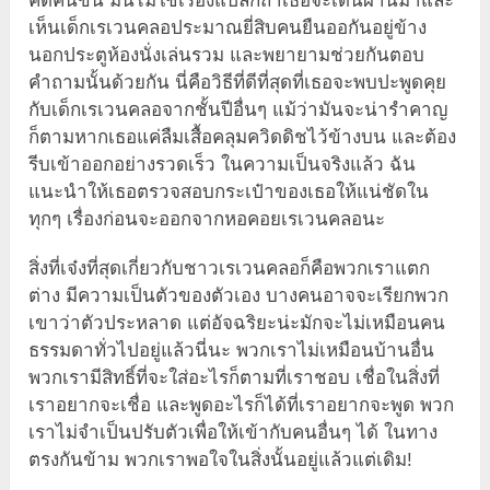
คิดค้นขึ้น มันไม่ใช่เรื่องแปลกถ้าเธอจะเดินผ่านมาและ
เห็นเด็กเรเวนคลอประมาณยี่สิบคนยืนออกันอยู่ข้าง
นอกประตูห้องนั่งเล่นรวม และพยายามช่วยกันตอบ
คำถามนั้นด้วยกัน นี่คือวิธีที่ดีที่สุดที่เธอจะพบปะพูดคุย
กับเด็กเรเวนคลอจากชั้นปีอื่นๆ แม้ว่ามันจะน่ารำคาญ
ก็ตามหากเธอแค่ลืมเสื้อคลุมควิดดิชไว้ข้างบน และต้อง
รีบเข้าออกอย่างรวดเร็ว ในความเป็นจริงแล้ว ฉัน
แนะนำให้เธอตรวจสอบกระเป๋าของเธอให้แน่ชัดใน
ทุกๆ เรื่องก่อนจะออกจากหอคอยเรเวนคลอนะ
สิ่งที่เจ๋งที่สุดเกี่ยวกับชาวเรเวนคลอก็คือพวกเราแตก
ต่าง มีความเป็นตัวของตัวเอง บางคนอาจจะเรียกพวก
เขาว่าตัวประหลาด แต่อัจฉริยะน่ะมักจะไม่เหมือนคน
ธรรมดาทั่วไปอยู่แล้วนี่นะ พวกเราไม่เหมือนบ้านอื่น
พวกเรามีสิทธิ์ที่จะใส่อะไรก็ตามที่เราชอบ เชื่อในสิ่งที่
เราอยากจะเชื่อ และพูดอะไรก็ได้ที่เราอยากจะพูด พวก
เราไม่จำเป็นปรับตัวเพื่อให้เข้ากับคนอื่นๆ ได้ ในทาง
ตรงกันข้าม พวกเราพอใจในสิ่งนั้นอยู่แล้วแต่เดิม!