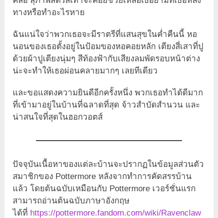
คลอ สุภาพสตรีสีเทาจะคอยช่วยเหลือเธอยามที่เธอหลง
ทางหรือทำอะไรหาย
ฉันแน่ใจว่าพวกเธอจะมีราตรีที่แสนสุขในค่ำคืนนี้ หอ
นอนของเธอตั้งอยู่ในป้อมของหอคอยหลัก เตียงสี่เสาที่ปู
ด้วยผ้าปูเตียงนุ่มๆ สีท้องฟ้ากับเสียงลมพัดรอบหน้าต่าง
น่ะจะทำให้เธอผ่อนคลายมากๆ เลยทีเดียว
และขอแสดงความยินดีอีกครั้งหนึ่ง พวกเธอทำได้ดีมาก
ที่เข้ามาอยู่ในบ้านที่ฉลาดที่สุด จ้าวสำบัดสำนวน และ
น่าสนใจที่สุดในฮอกวอตส์
ปัจจุบันเนื้อหาของแต่ละบ้านจะปรากฏในข้อมูลส่วนตัว
สมาชิกของ Pottermore หลังจากทำการคัดสรรบ้าน
แล้ว โดยต้นฉบับเหมือนกับ Pottermore เวอร์ชั่นแรก
สามารถอ่านต้นฉบับภาษาอังกฤษ
ได้ที่
https://pottermore.fandom.com/wiki/Ravenclaw