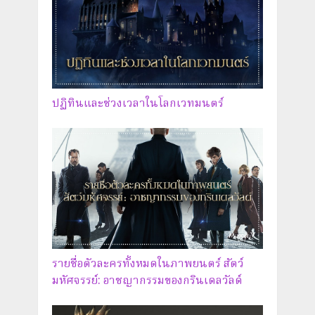
ปฏิทินและช่วงเวลาในโลกเวทมนตร์
รายชื่อตัวละครทั้งหมดในภาพยนตร์ สัตว์
มหัศจรรย์: อาชญากรรมของกรินเดลวัลด์