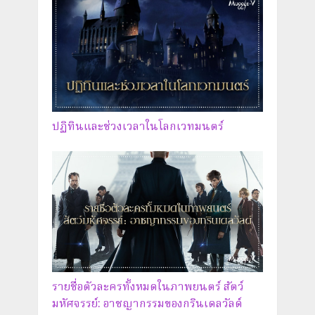
ปฏิทินและช่วงเวลาในโลกเวทมนตร์
รายชื่อตัวละครทั้งหมดในภาพยนตร์ สัตว์
มหัศจรรย์: อาชญากรรมของกรินเดลวัลด์