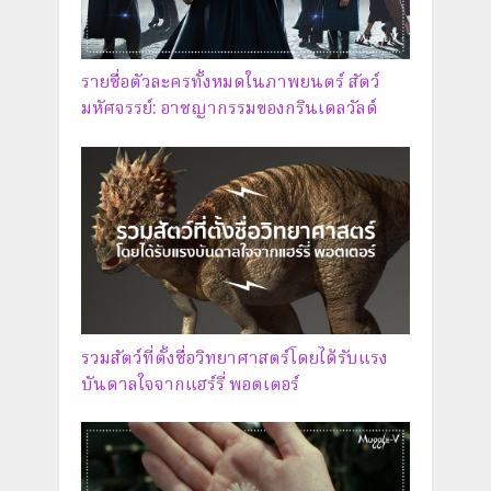
รายชื่อตัวละครทั้งหมดในภาพยนตร์ สัตว์
มหัศจรรย์: อาชญากรรมของกรินเดลวัลด์
รวมสัตว์ที่ตั้งชื่อวิทยาศาสตร์โดยได้รับแรง
บันดาลใจจากแฮร์รี่ พอตเตอร์