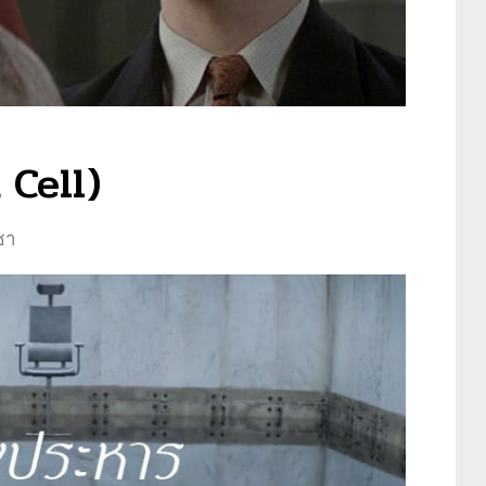
 Cell)
ซา