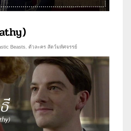
nathy)
astic Beasts
,
ตัวละคร สัตว์มหัศจรรย์