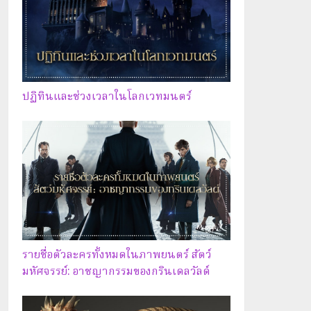
ปฏิทินและช่วงเวลาในโลกเวทมนตร์
รายชื่อตัวละครทั้งหมดในภาพยนตร์ สัตว์
มหัศจรรย์: อาชญากรรมของกรินเดลวัลด์