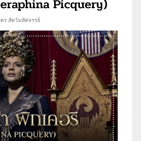
 (Seraphina Picquery)
คร สัตว์มหัศจรรย์