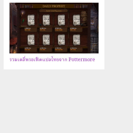
รวมเดลี่พรอเฟ็ตแปลไทยจาก Pottermore