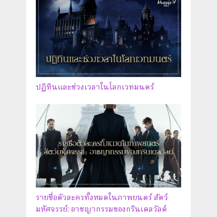
ปฏิทินและช่วงเวลาในโลกเวทมนตร์
รายชื่อตัวละครทั้งหมดในภาพยนตร์ สัตว์
มหัศจรรย์: อาชญากรรมของกรินเดลวัลด์