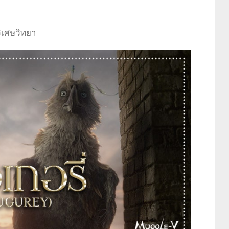
วิเศษวิทยา