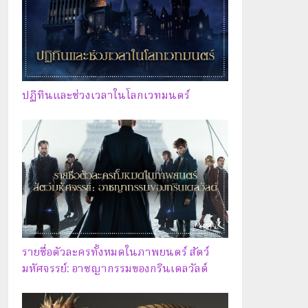
ปฏิทินและช่วงเวลาในโลกเวทมนตร์
รายชื่อตัวละครทั้งหมดในภาพยนตร์ สัตว์
มหัศจรรย์: อาชญากรรมของกรินเดลวัลด์