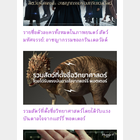
รายชื่อตัวละครทั้งหมดในภาพยนตร์ สัตว์
มหัศจรรย์: อาชญากรรมของกรินเดลวัลด์
รวมสัตว์ที่ตั้งชื่อวิทยาศาสตร์โดยได้รับแรง
บันดาลใจจากแฮร์รี่ พอตเตอร์