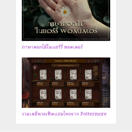
ภาษาดอกไม้ในแฮร์รี่ พอตเตอร์
รวมเดลี่พรอเฟ็ตแปลไทยจาก Pottermore