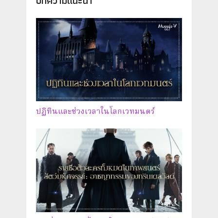
บทความแนะนำ
ปฏิทินและช่วงเวลาในโลกเวทมนตร์