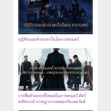
ปฏิทินและช่วงเวลาในโลกเวทมนตร์
รายชื่อตัวละครทั้งหมดในภาพยนตร์ สัตว์
มหัศจรรย์: อาชญากรรมของกรินเดลวัลด์