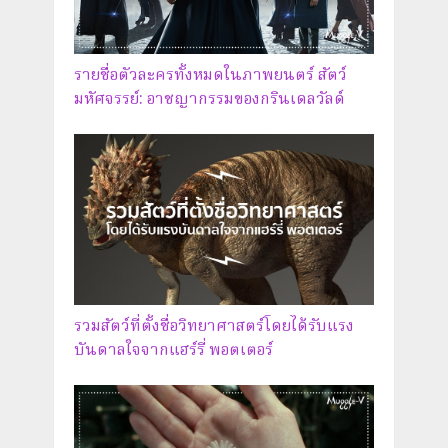
รายชื่อตัวละครทั้งหมดในภาพยนตร์ สัตว์
มหัศจรรย์: อาชญากรรมของกรินเดลวัลด์
รวมสัตว์ที่ตั้งชื่อวิทยาศาสตร์โดยได้รับแรง
บันดาลใจจากแฮร์รี่ พอตเตอร์