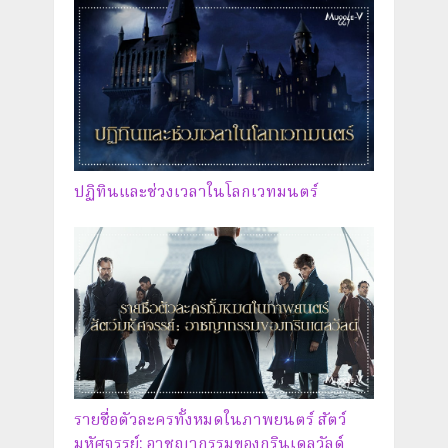
ปฏิทินและช่วงเวลาในโลกเวทมนตร์
รายชื่อตัวละครทั้งหมดในภาพยนตร์ สัตว์
มหัศจรรย์: อาชญากรรมของกรินเดลวัลด์