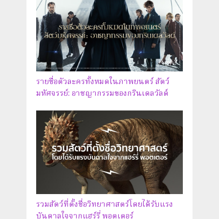
รายชื่อตัวละครทั้งหมดในภาพยนตร์ สัตว์
มหัศจรรย์: อาชญากรรมของกรินเดลวัลด์
รวมสัตว์ที่ตั้งชื่อวิทยาศาสตร์โดยได้รับแรง
บันดาลใจจากแฮร์รี่ พอตเตอร์