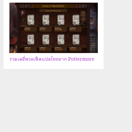
รวมเดลี่พรอเฟ็ตแปลไทยจาก Pottermore