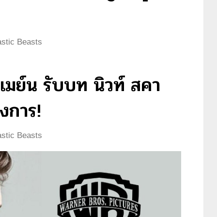
astic Beasts
รดเมย์น รับบท นิวท์ สคา
างการ!
astic Beasts