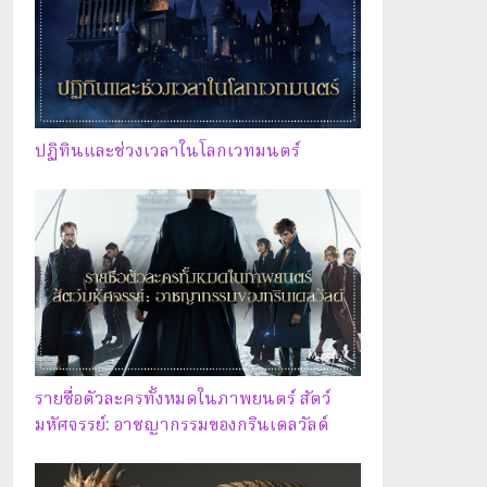
ปฏิทินและช่วงเวลาในโลกเวทมนตร์
รายชื่อตัวละครทั้งหมดในภาพยนตร์ สัตว์
มหัศจรรย์: อาชญากรรมของกรินเดลวัลด์