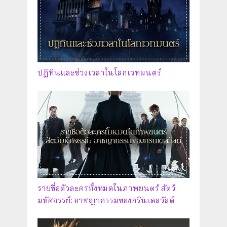
ปฏิทินและช่วงเวลาในโลกเวทมนตร์
รายชื่อตัวละครทั้งหมดในภาพยนตร์ สัตว์
มหัศจรรย์: อาชญากรรมของกรินเดลวัลด์