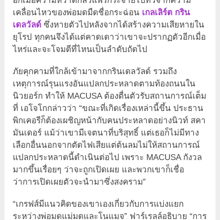
อีกเมื่อความหวาดกลัวแพร่กระจายไปทั่วจากความ
เคลื่อนไหวของพ่อมดมืดชื่อกระฉ่อน
เกลเลิร์ต กริน
เดลวัลด์
ซึ่งหายตัวไปหลังจากได้สร้างความเสียหายใน
ยุโรป ทุกคนจึงได้แต่คาดเดาว่าเขาจะปรากฏตัวอีกเมื่อ
ไหร่และจะโจมตีที่ไหนเป็นลำดับถัดไป
ภัยคุกคามที่ใกล้เข้ามาจากกรินเดลวัลด์ รวมถึง
เหตุการณ์รุนแรงอันแปลกประหลาดตามท้องถนนใน
นิวยอร์ก ทำให้ MACUSA ต้องตื่นตัวรับสถานการณ์เต็ม
ที่ เอโจโกกล่าวว่า “ขณะที่เกิดเรื่องเหล่านี้ขึ้น ประธาน
พิกเคอรีก็ต้องเผชิญหน้ากับคนประหลาดอย่างนิวท์ สคา
มันเดอร์ แม้ว่าเขามีเจตนาที่บริสุทธิ์ แต่เธอก็ไม่มีทาง
เลือกอื่นนอกจากตัดไฟเสียแต่ต้นลมไม่ให้สถานการณ์
แปลกประหลาดนี้ดำเนินต่อไป เพราะ MACUSA กังวล
มากขึ้นเรื่อยๆ ว่าจะถูกเปิดเผย และพวกเขาก็เชื่อ
ว่าการเปิดเผยตัวจะนำมาซึ่งสงคราม”
“เกรฟส์มีแนวคิดของเขาเองเกี่ยวกับการแบ่งแยก
ระหว่างพ่อมดแม่มดและโนแมจ” ฟาร์เรลล์อธิบาย “การ