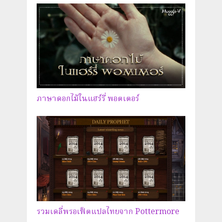
ภาษาดอกไม้ในแฮร์รี่ พอตเตอร์
รวมเดลี่พรอเฟ็ตแปลไทยจาก Pottermore