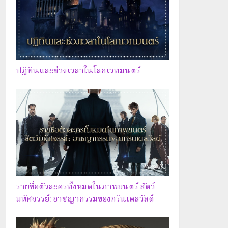
ปฏิทินและช่วงเวลาในโลกเวทมนตร์
รายชื่อตัวละครทั้งหมดในภาพยนตร์ สัตว์
มหัศจรรย์: อาชญากรรมของกรินเดลวัลด์