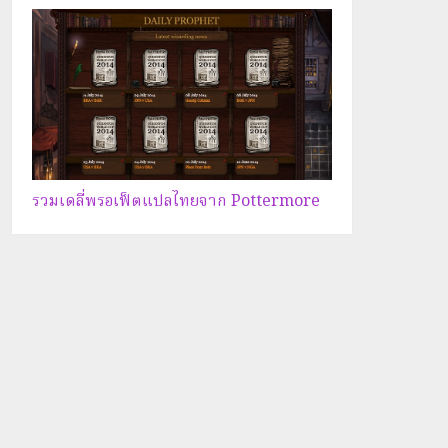
รวมเดลี่พรอเฟ็ตแปลไทยจาก Pottermore