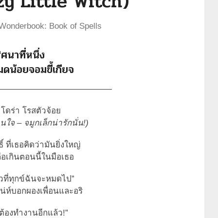
zy Little Witch)
Wonderbook: Book of Spells
ิศนาที่หนึ่ง
มดน้อยจอมขี้เกียจ
——————————————
ซาโดร่า โรสตัวจ้อย
จ – จมูกเล็กน่ารักนั่น!)
ิ์ ที่เธอคิดว่ามันยิ่งใหญ่
ือเกินตอนนี้ในมือเธอ
วที่ทุกข์ฉันจะหมดไป”
สน่ห์บอกผองเพื่อนและอริ
ต้องทำงานอีกแล้ว!”