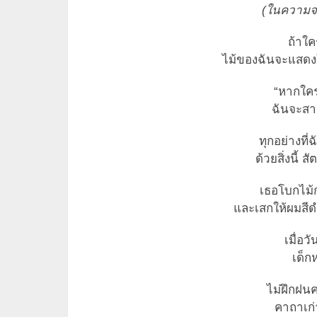
(ในความจริ
ถ้าใ
ไม้ของฉันจะแสดงให
“หากใคร
ฉันจะสา
ทุกอย่างที่
ด้วยสิ่งนี้ 
เธอโบกไม้ก
และเสกให้ผมสี
เมื่อว
เด็ก
ไม่ฝึกฝน
คาถาเก่า