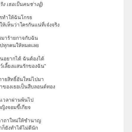
ง เธอเป็นคนช่างอู้)
ครทำให้ฉันโกรธ
้เห็นว่าใครกันแน่ที่เจ๋งจริง
มาร้ายกาจกับฉัน
ปทุกคนให้หมดเลย
ฉันอยากได้ ฉันต้องได้
สัตว์เลี้ยงแสนรักของฉัน”
ายสิทธิ์อันใหม่ไปมา
ดำของเธอเป็นสีบลอนด์ทอง
ันเวลาผ่านพ้นไป
หญิงจอมขี้เกียจ
คาถาใหม่ให้ชำนาญ
ก็ยังทำได้ไม่ดีนัก