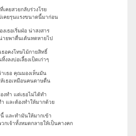
ที่เคยสวยกลับร่วงโรย
เคยรุนแรงขนาดนี้มาก่อน
ของเธอเริ่มฝ่อ น่าสงสาร
น่ายพาตื่นเต้นหดหายไป
ยเธอคงโทษไม้กายสิทธิ์
ิ้งลงบ่อเลี้ยงเป็ดเก่าๆ
กว่าเธอ คุณมองเห็นมัน
ให้เธอเหมือนคนดาษดื่น
ณต้องทำ แต่เธอไม่ได้ทำ
องทำ และต้องทำให้มากด้วย
ี้ และทำมันให้มากเข้า
ยนพวกเจ้าทั้งหมดกลายให้เป็นคางคก