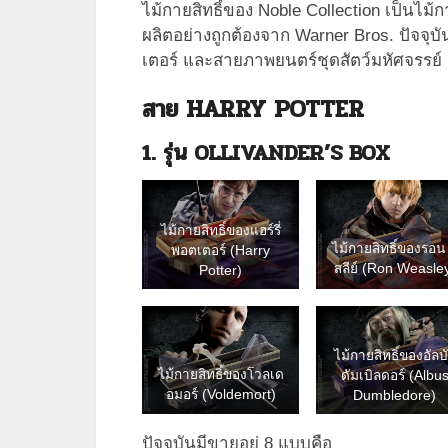
ไม้กายสิทธิ์ของ Noble Collection เป็นไม้กา
ผลิตอย่างถูกต้องจาก Warner Bros. ปัจจุบ
เตอร์ และสายภาพยนตร์ชุดสัตว์มหัศจรรย์
สาย
HARRY POTTER
1.
รุ่น
OLLIVANDER’S BOX
ไม้กายสิทธิ์ของแฮร์รี่
ไม้กายสิทธิ์ของรอน 
พอตเตอร์ (Harry
สลีย์ (Ron Weasle
Potter)
ไม้กายสิทธิ์ของอัลบ
ไม้กายสิทธิ์ของโวลเด
ดัมเบิลดอร์ (Albu
อมอร์ (Voldemort)
Dumbledore)
ปัจจุบันมีขายอยู่ 8 แบบคือ