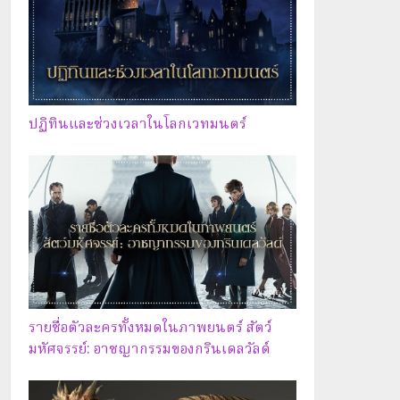
ปฏิทินและช่วงเวลาในโลกเวทมนตร์
รายชื่อตัวละครทั้งหมดในภาพยนตร์ สัตว์
มหัศจรรย์: อาชญากรรมของกรินเดลวัลด์