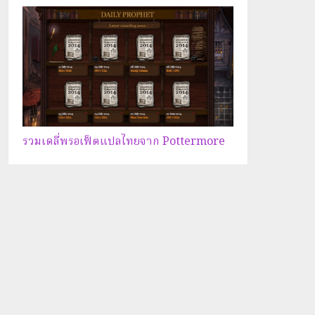
รวมเดลี่พรอเฟ็ตแปลไทยจาก Pottermore