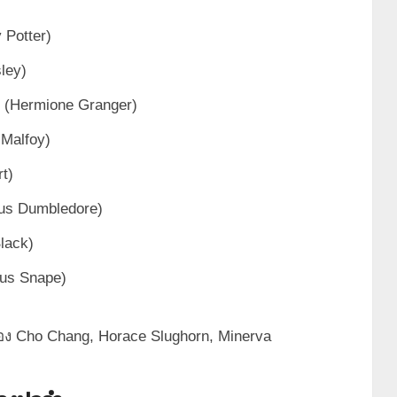
y Potter)
ley)
ร์ (Hermione Granger)
 Malfoy)
t)
lbus Dumbledore)
Black)
rus Snape)
อง Cho Chang, Horace Slughorn, Minerva