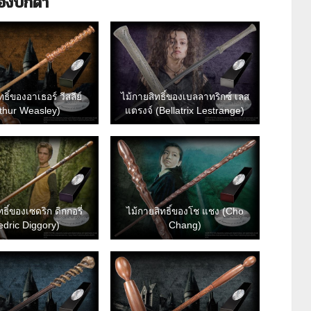
่องปกดำ
ทธิ์ของอาเธอร์ วีสลีย์
ไม้กายสิทธิ์ของเบลลาทริกซ์ เลส
rthur Weasley)
แตรงจ์ (Bellatrix Lestrange)
ธิ์ของเซดริก ดิกกอรี่
ไม้กายสิทธิ์ของโช แชง (Cho
edric Diggory)
Chang)