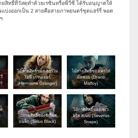
ยสิทธิ์ที่วัสดุทำด้วยเรซินหรือพีวีซี ได้รับอนุญาตให้
ันแบ่งออกเป็น 2 สายคือสายภาพยนตร์ชุดแฮร์รี่ พอต
 ฯ
ไม้กายสิทธิ์ของเฮอร์ไม
ไม้กายสิทธิ์ของเดรโก
วี
โอนี่ เกรนเจอร์
มัลฟอย (Draco
y)
(Hermione Granger)
Malfoy)
ัส
ไม้กายสิทธิ์ของเซเว
ไม้กายสิทธิ์ของซิเรียส
s
อรัส สเนป (Severus
แบล็ก (Sirius Black)
Snape)