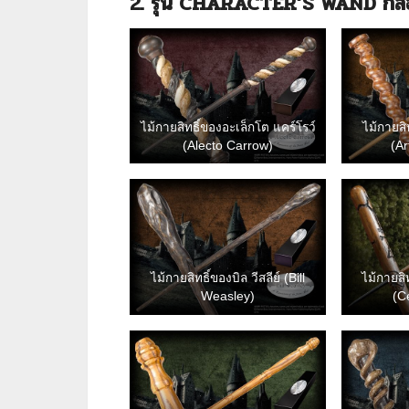
2.
รุ่น
CHARACTER’S WAND
กล
ไม้กายสิทธิ์ของอะเล็กโต แคร์โรว์
ไม้กายสิ
(Alecto Carrow)
(A
ไม้กายสิทธิ์ของบิล วีสลีย์ (Bill
ไม้กายสิท
Weasley)
(C