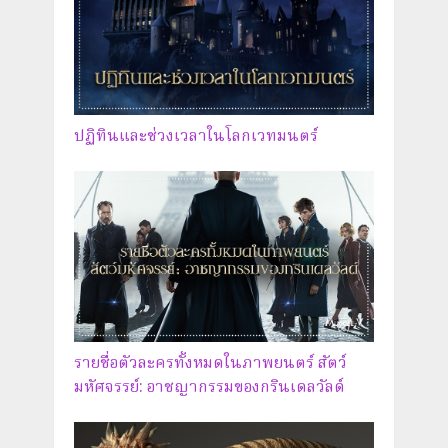
ปฏิทินและช่วงเวลาในโลกเวทมนตร์
รายชื่อตัวละครทั้งหมดในภาพยนตร์ สัตว์
มหัศจรรย์: อาชญากรรมของกรินเดลวัลด์